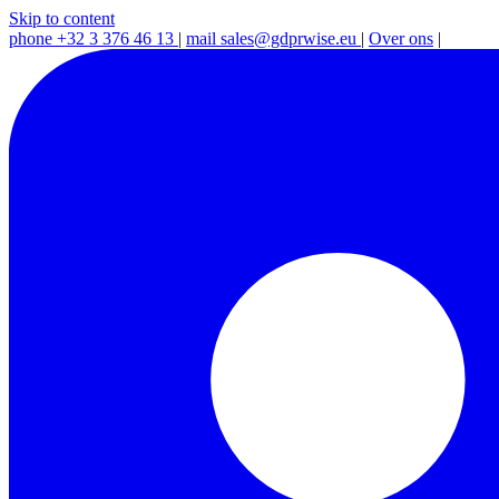
Skip to content
phone
+32 3 376 46 13
|
mail
sales@gdprwise.eu
|
Over ons
|