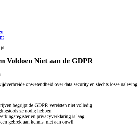
en
nt
ijd
en Voldoen Niet aan de GDPR
m
ijdverbreide onwetendheid over data security en slechts losse nalevi
rijven begrijpt de GDPR-vereisten niet volledig
ingstools ze nodig hebben
erkingsregister en privacyverklaring is laag
 een gebrek aan kennis, niet aan onwil