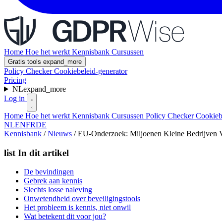
Home
Hoe het werkt
Kennisbank
Cursussen
Gratis tools
expand_more
Policy Checker
Cookiebeleid-generator
Pricing
NL
expand_more
Log in
Home
Hoe het werkt
Kennisbank
Cursussen
Policy Checker
Cookieb
NL
EN
FR
DE
Kennisbank
/
Nieuws
/
EU-Onderzoek: Miljoenen Kleine Bedrijven
list
In dit artikel
De bevindingen
Gebrek aan kennis
Slechts losse naleving
Onwetendheid over beveiligingstools
Het probleem is kennis, niet onwil
Wat betekent dit voor jou?