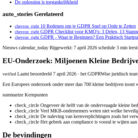
De oplossing is toegankelijkheid
auto_stories
Gerelateerd
10 Redenen om je GDPR Snel op Orde te Zetten
chevron_right
GDPR Checklist voor KMO's: 3 Delen, 13 Stapp
chevron_right
GDPR - Waar te Beginnen? Een Praktisch Startpu
chevron_right
Nieuws
calendar_today
Bijgewerkt: 7 april 2026
schedule
3 min leest
EU-Onderzoek: Miljoenen Kleine Bedrijv
Laatst beoordeeld 7 april 2026 · het GDPRWise juridisch tea
verified
Een Europees onderzoek onder meer dan 700 kleine bedrijven toont w
summarize
Kernpunten
check_circle
Ongeveer de helft van de ondervraagde kleine bed
check_circle
Veel MKB-ondernemers weten niet welke beveilig
check_circle
De naleving van kernverplichtingen zoals het verw
check_circle
Het gebrek aan compliance is vooral te wijten aan
De bevindingen