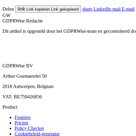
Delen
link
share
LinkedIn
mail
E-mail
Link kopiëren
Link gekopieerd
GW
GDPRWise Redactie
Dit artikel is opgesteld door het GDPRWise-team en gecontroleerd door
GDPRWise BV
Arthur Goemaerelei 50
2018 Antwerpen, Belgium
VAT: BE759426856
Product
Features
Pricing
Policy Checker
Cookiebeleid-generator