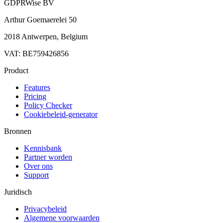
GDPRWise BV
Arthur Goemaerelei 50
2018 Antwerpen, Belgium
VAT: BE759426856
Product
Features
Pricing
Policy Checker
Cookiebeleid-generator
Bronnen
Kennisbank
Partner worden
Over ons
Support
Juridisch
Privacybeleid
Algemene voorwaarden