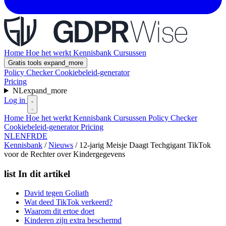
Home
Hoe het werkt
Kennisbank
Cursussen
Gratis tools
expand_more
Policy Checker
Cookiebeleid-generator
Pricing
NL
expand_more
Log in
Home
Hoe het werkt
Kennisbank
Cursussen
Policy Checker
Cookiebeleid-generator
Pricing
NL
EN
FR
DE
Kennisbank
/
Nieuws
/
12-jarig Meisje Daagt Techgigant TikTok
voor de Rechter over Kindergegevens
list
In dit artikel
David tegen Goliath
Wat deed TikTok verkeerd?
Waarom dit ertoe doet
Kinderen zijn extra beschermd