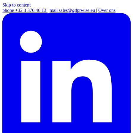
Skip to content
phone
+32 3 376 46 13
|
mail
sales@gdprwise.eu
|
Over ons
|