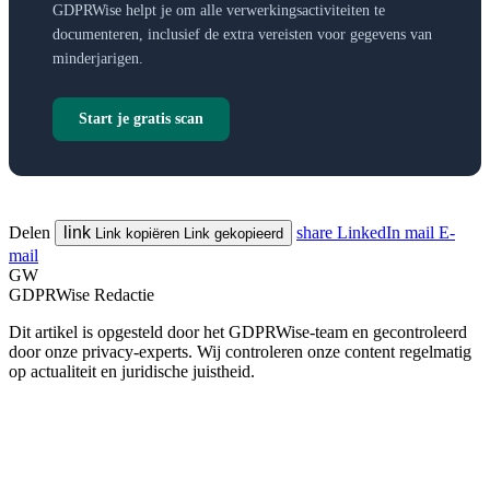
GDPRWise helpt je om alle verwerkingsactiviteiten te
documenteren, inclusief de extra vereisten voor gegevens van
minderjarigen.
Start je gratis scan
Delen
link
share
LinkedIn
mail
E-
Link kopiëren
Link gekopieerd
mail
GW
GDPRWise Redactie
Dit artikel is opgesteld door het GDPRWise-team en gecontroleerd
door onze privacy-experts. Wij controleren onze content regelmatig
op actualiteit en juridische juistheid.