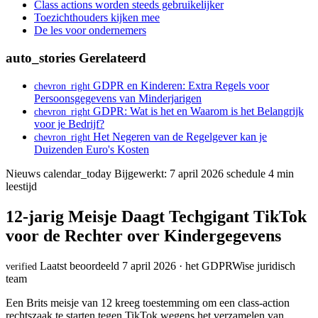
Class actions worden steeds gebruikelijker
Toezichthouders kijken mee
De les voor ondernemers
auto_stories
Gerelateerd
GDPR en Kinderen: Extra Regels voor
chevron_right
Persoonsgegevens van Minderjarigen
GDPR: Wat is het en Waarom is het Belangrijk
chevron_right
voor je Bedrijf?
Het Negeren van de Regelgever kan je
chevron_right
Duizenden Euro's Kosten
Nieuws
calendar_today
Bijgewerkt: 7 april 2026
schedule
4 min
leestijd
12-jarig Meisje Daagt Techgigant TikTok
voor de Rechter over Kindergegevens
Laatst beoordeeld 7 april 2026 · het GDPRWise juridisch
verified
team
Een Brits meisje van 12 kreeg toestemming om een class-action
rechtszaak te starten tegen TikTok wegens het verzamelen van