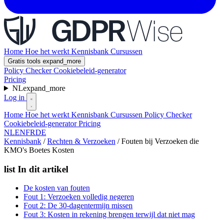
Home
Hoe het werkt
Kennisbank
Cursussen
Gratis tools
expand_more
Policy Checker
Cookiebeleid-generator
Pricing
NL
expand_more
Log in
Home
Hoe het werkt
Kennisbank
Cursussen
Policy Checker
Cookiebeleid-generator
Pricing
NL
EN
FR
DE
Kennisbank
/
Rechten & Verzoeken
/
Fouten bij Verzoeken die
KMO's Boetes Kosten
list
In dit artikel
De kosten van fouten
Fout 1: Verzoeken volledig negeren
Fout 2: De 30-dagentermijn missen
Fout 3: Kosten in rekening brengen terwijl dat niet mag