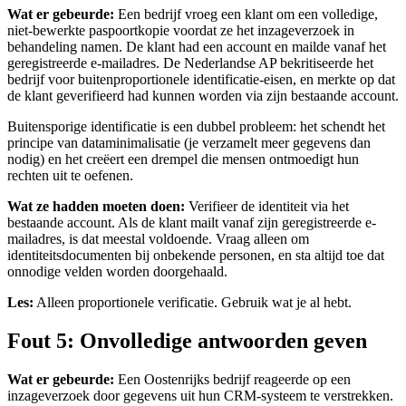
Wat er gebeurde:
Een bedrijf vroeg een klant om een volledige,
niet-bewerkte paspoortkopie voordat ze het inzageverzoek in
behandeling namen. De klant had een account en mailde vanaf het
geregistreerde e-mailadres. De Nederlandse AP bekritiseerde het
bedrijf voor buitenproportionele identificatie-eisen, en merkte op dat
de klant geverifieerd had kunnen worden via zijn bestaande account.
Buitensporige identificatie is een dubbel probleem: het schendt het
principe van dataminimalisatie (je verzamelt meer gegevens dan
nodig) en het creëert een drempel die mensen ontmoedigt hun
rechten uit te oefenen.
Wat ze hadden moeten doen:
Verifieer de identiteit via het
bestaande account. Als de klant mailt vanaf zijn geregistreerde e-
mailadres, is dat meestal voldoende. Vraag alleen om
identiteitsdocumenten bij onbekende personen, en sta altijd toe dat
onnodige velden worden doorgehaald.
Les:
Alleen proportionele verificatie. Gebruik wat je al hebt.
Fout 5: Onvolledige antwoorden geven
Wat er gebeurde:
Een Oostenrijks bedrijf reageerde op een
inzageverzoek door gegevens uit hun CRM-systeem te verstrekken.