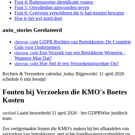
Fout 4: Buitensporige identificatie vragen
Fout 5: Onvolledige antwoorden geven
Fout 6: Gegevens verwijderen die je had moeten bewaren
Hoe je het wel goed doet
auto_stories
Gerelateerd
GDPR Rechten van Betrokkenen: De Complete
chevron_right
Gids voor Ondernemers
Een Verzoek van een Betrokkene Weigeren -
chevron_right
Wanneer Mag Dat?
Hoe Stel Je een Verzoekenprocedure Op?
chevron_right
Rechten & Verzoeken
calendar_today
Bijgewerkt: 11 april 2026
schedule
6 min leestijd
Fouten bij Verzoeken die KMO's Boetes
Kosten
Laatst beoordeeld 11 april 2026 · het GDPRWise juridisch
verified
team
Zes veelgemaakte fouten die KMO's maken bij het afhandelen van
verzoeken van betrokkenen, met echte handhavingsvoorbeelden en