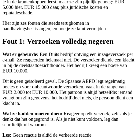
je in de krantenkoppen leest, maar ze zijn pijnlijk genoeg: EUR
5.000 hier, EUR 15.000 daar, plus juridische kosten en
reputatieschade.
Hier zijn zes fouten die steeds terugkomen in
handhavingsbeslissingen, en hoe je ze kunt vermijden.
Fout 1: Verzoeken volledig negeren
Wat er gebeurde:
Een Duits bedrijf ontving een inzageverzoek per
e-mail. Ze reageerden helemaal niet. De verzoeker diende een klacht
in bij de deelstaattoezichthouder. Het bedrijf kreeg een boete van
EUR 10.000.
Dit is geen geïsoleerd geval. De Spaanse AEPD legt regelmatig
boetes op voor onbeantwoorde verzoeken, vaak in de range van
EUR 2.000 tot EUR 10.000. Het patroon is altijd hetzelfde: iemand
vraagt om zijn gegevens, het bedrijf doet niets, de persoon dient een
klacht in.
Wat ze hadden moeten doen:
Reageer op elk verzoek, zelfs als je
denkt dat het ongegrond is. Als je niet kunt voldoen, leg dan
schriftelijk uit waarom.
Les:
Geen reactie is altijd de verkeerde reactie.