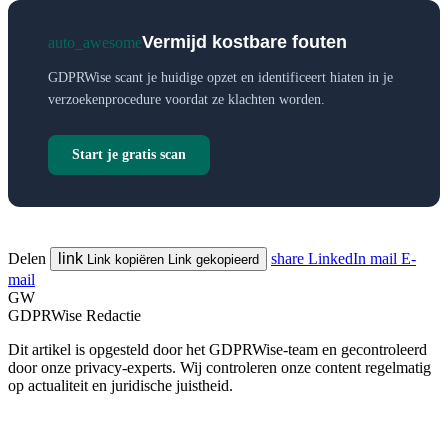
Vermijd kostbare fouten
auto_awesome
GDPRWise scant je huidige opzet en identificeert hiaten in je
verzoekenprocedure voordat ze klachten worden.
Start je gratis scan
Delen
link
share
LinkedIn
mail
E-
Link kopiëren
Link gekopieerd
mail
GW
GDPRWise Redactie
Dit artikel is opgesteld door het GDPRWise-team en gecontroleerd
door onze privacy-experts. Wij controleren onze content regelmatig
op actualiteit en juridische juistheid.