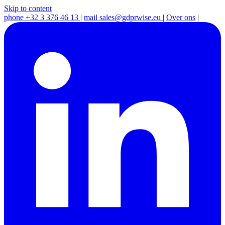
Skip to content
phone
+32 3 376 46 13
|
mail
sales@gdprwise.eu
|
Over ons
|