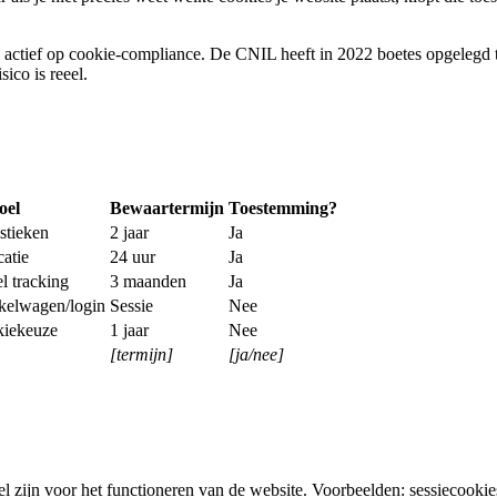
actief op cookie-compliance. De CNIL heeft in 2022 boetes opgelegd t
ico is reeel.
oel
Bewaartermijn
Toestemming?
stieken
2 jaar
Ja
catie
24 uur
Ja
l tracking
3 maanden
Ja
kelwagen/login
Sessie
Nee
kiekeuze
1 jaar
Nee
[termijn]
[ja/nee]
el zijn voor het functioneren van de website. Voorbeelden: sessiecook