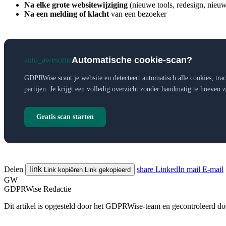
Na elke grote websitewijziging
(nieuwe tools, redesign, nie
Na een melding of klacht
van een bezoeker
Automatische cookie-scan?
auto_awesome
GDPRWise scant je website en detecteert automatisch alle cookies, tra
partijen. Je krijgt een volledig overzicht zonder handmatig te hoeven 
Gratis scan starten
Delen
link
share
LinkedIn
mail
E-mail
Link kopiëren
Link gekopieerd
GW
GDPRWise Redactie
Dit artikel is opgesteld door het GDPRWise-team en gecontroleerd door