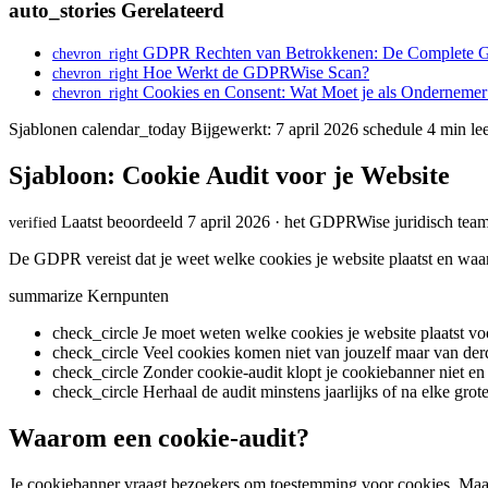
auto_stories
Gerelateerd
GDPR Rechten van Betrokkenen: De Complete G
chevron_right
Hoe Werkt de GDPRWise Scan?
chevron_right
Cookies en Consent: Wat Moet je als Onderneme
chevron_right
Sjablonen
calendar_today
Bijgewerkt: 7 april 2026
schedule
4 min lee
Sjabloon: Cookie Audit voor je Website
Laatst beoordeeld 7 april 2026 · het GDPRWise juridisch tea
verified
De GDPR vereist dat je weet welke cookies je website plaatst en waarv
summarize
Kernpunten
check_circle
Je moet weten welke cookies je website plaatst vo
check_circle
Veel cookies komen niet van jouzelf maar van der
check_circle
Zonder cookie-audit klopt je cookiebanner niet en 
check_circle
Herhaal de audit minstens jaarlijks of na elke gro
Waarom een cookie-audit?
Je cookiebanner vraagt bezoekers om toestemming voor cookies. Maar a