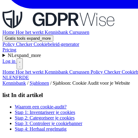
Home
Hoe het werkt
Kennisbank
Cursussen
Gratis tools
expand_more
Policy Checker
Cookiebeleid-generator
Pricing
NL
expand_more
Log in
Home
Hoe het werkt
Kennisbank
Cursussen
Policy Checker
Cookieb
NL
EN
FR
DE
Kennisbank
/
Sjablonen
/
Sjabloon: Cookie Audit voor je Website
list
In dit artikel
Waarom een cookie-audit?
Stap 1: Inventariseer je cookies
Stap 2: Categoriseer je cookies
Stap 3: Controleer je cookiebanner
Stap 4: Herhaal regelmatig