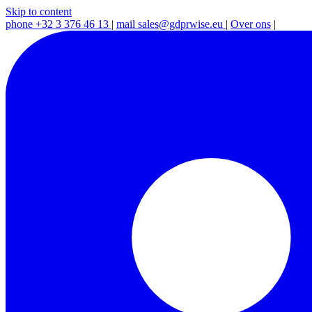
Skip to content
phone
+32 3 376 46 13
|
mail
sales@gdprwise.eu
|
Over ons
|