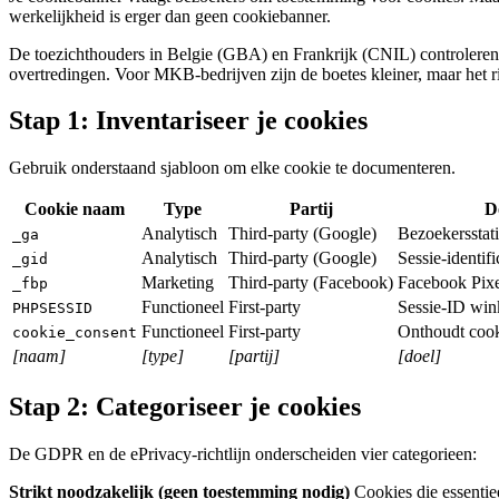
werkelijkheid is erger dan geen cookiebanner.
De toezichthouders in Belgie (GBA) en Frankrijk (CNIL) controleren 
overtredingen. Voor MKB-bedrijven zijn de boetes kleiner, maar het ris
Stap 1: Inventariseer je cookies
Gebruik onderstaand sjabloon om elke cookie te documenteren.
Cookie naam
Type
Partij
D
Analytisch
Third-party (Google)
Bezoekersstati
_ga
Analytisch
Third-party (Google)
Sessie-identifi
_gid
Marketing
Third-party (Facebook)
Facebook Pixe
_fbp
Functioneel
First-party
Sessie-ID win
PHPSESSID
Functioneel
First-party
Onthoudt coo
cookie_consent
[naam]
[type]
[partij]
[doel]
Stap 2: Categoriseer je cookies
De GDPR en de ePrivacy-richtlijn onderscheiden vier categorieen:
Strikt noodzakelijk (geen toestemming nodig)
Cookies die essentie