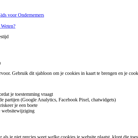
ids voor Ondernemers
r Weten?
stijd
m
oor. Gebruik dit sjabloon om je cookies in kaart te brengen en je cooki
ordat je toestemming vraagt
de partijen (Google Analytics, Facebook Pixel, chatwidgets)
riskeer je een boete
te websitewijziging
ls je niet precies weet welke cookies je website plaatst, klopt die to