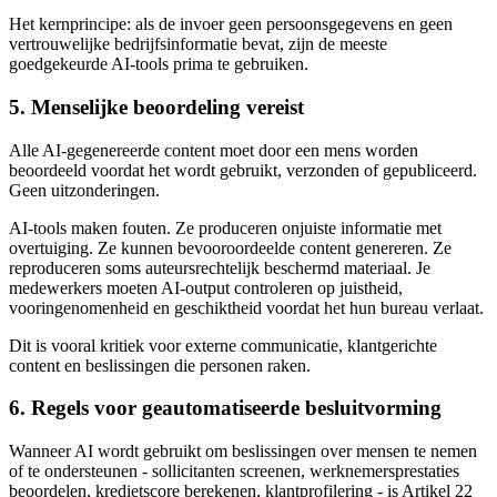
Het kernprincipe: als de invoer geen persoonsgegevens en geen
vertrouwelijke bedrijfsinformatie bevat, zijn de meeste
goedgekeurde AI-tools prima te gebruiken.
5. Menselijke beoordeling vereist
Alle AI-gegenereerde content moet door een mens worden
beoordeeld voordat het wordt gebruikt, verzonden of gepubliceerd.
Geen uitzonderingen.
AI-tools maken fouten. Ze produceren onjuiste informatie met
overtuiging. Ze kunnen bevooroordeelde content genereren. Ze
reproduceren soms auteursrechtelijk beschermd materiaal. Je
medewerkers moeten AI-output controleren op juistheid,
vooringenomenheid en geschiktheid voordat het hun bureau verlaat.
Dit is vooral kritiek voor externe communicatie, klantgerichte
content en beslissingen die personen raken.
6. Regels voor geautomatiseerde besluitvorming
Wanneer AI wordt gebruikt om beslissingen over mensen te nemen
of te ondersteunen - sollicitanten screenen, werknemersprestaties
beoordelen, kredietscore berekenen, klantprofilering - is Artikel 22