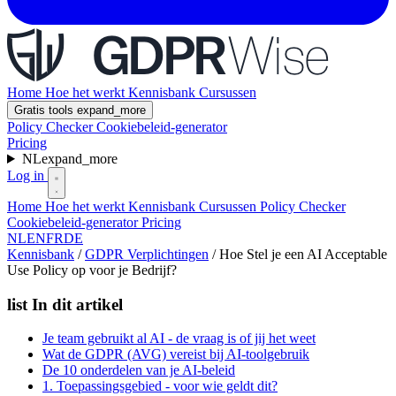
Home
Hoe het werkt
Kennisbank
Cursussen
Gratis tools
expand_more
Policy Checker
Cookiebeleid-generator
Pricing
NL
expand_more
Log in
Home
Hoe het werkt
Kennisbank
Cursussen
Policy Checker
Cookiebeleid-generator
Pricing
NL
EN
FR
DE
Kennisbank
/
GDPR Verplichtingen
/
Hoe Stel je een AI Acceptable
Use Policy op voor je Bedrijf?
list
In dit artikel
Je team gebruikt al AI - de vraag is of jij het weet
Wat de GDPR (AVG) vereist bij AI-toolgebruik
De 10 onderdelen van je AI-beleid
1. Toepassingsgebied - voor wie geldt dit?