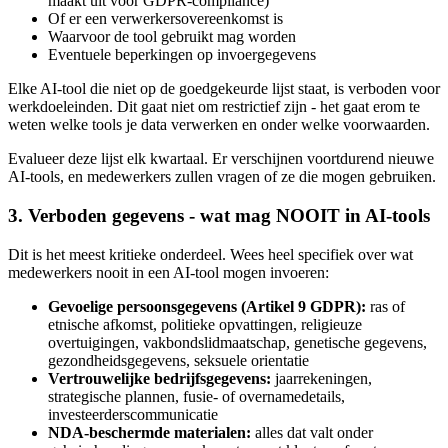
maakt uit voor GDPR-compliance)
Of er een verwerkersovereenkomst is
Waarvoor de tool gebruikt mag worden
Eventuele beperkingen op invoergegevens
Elke AI-tool die niet op de goedgekeurde lijst staat, is verboden voor
werkdoeleinden. Dit gaat niet om restrictief zijn - het gaat erom te
weten welke tools je data verwerken en onder welke voorwaarden.
Evalueer deze lijst elk kwartaal. Er verschijnen voortdurend nieuwe
AI-tools, en medewerkers zullen vragen of ze die mogen gebruiken.
3. Verboden gegevens - wat mag NOOIT in AI-tools
Dit is het meest kritieke onderdeel. Wees heel specifiek over wat
medewerkers nooit in een AI-tool mogen invoeren:
Gevoelige persoonsgegevens (Artikel 9 GDPR):
ras of
etnische afkomst, politieke opvattingen, religieuze
overtuigingen, vakbondslidmaatschap, genetische gegevens,
gezondheidsgegevens, seksuele orientatie
Vertrouwelijke bedrijfsgegevens:
jaarrekeningen,
strategische plannen, fusie- of overnamedetails,
investeerderscommunicatie
NDA-beschermde materialen:
alles dat valt onder