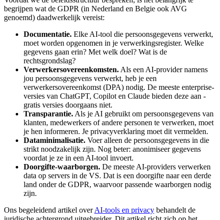
begrijpen wat de GDPR (in Nederland en Belgie ook AVG
genoemd) daadwerkelijk vereist:
Documentatie.
Elke AI-tool die persoonsgegevens verwerkt,
moet worden opgenomen in je verwerkingsregister. Welke
gegevens gaan erin? Met welk doel? Wat is de
rechtsgrondslag?
Verwerkersovereenkomsten.
Als een AI-provider namens
jou persoonsgegevens verwerkt, heb je een
verwerkersovereenkomst (DPA) nodig. De meeste enterprise-
versies van ChatGPT, Copilot en Claude bieden deze aan -
gratis versies doorgaans niet.
Transparantie.
Als je AI gebruikt om persoonsgegevens van
klanten, medewerkers of andere personen te verwerken, moet
je hen informeren. Je privacyverklaring moet dit vermelden.
Dataminimalisatie.
Voer alleen de persoonsgegevens in die
strikt noodzakelijk zijn. Nog beter: anonimiseer gegevens
voordat je ze in een AI-tool invoert.
Doorgifte-waarborgen.
De meeste AI-providers verwerken
data op servers in de VS. Dat is een doorgifte naar een derde
land onder de GDPR, waarvoor passende waarborgen nodig
zijn.
Ons begeleidend artikel over
AI-tools en privacy
behandelt de
juridische achtergrond uitgebreider. Dit artikel richt zich op het