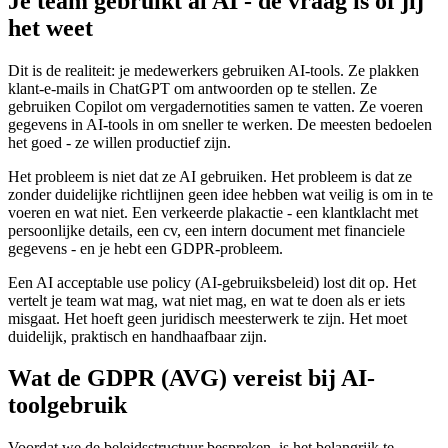
Je team gebruikt al AI - de vraag is of jij
het weet
Dit is de realiteit: je medewerkers gebruiken AI-tools. Ze plakken
klant-e-mails in ChatGPT om antwoorden op te stellen. Ze
gebruiken Copilot om vergadernotities samen te vatten. Ze voeren
gegevens in AI-tools in om sneller te werken. De meesten bedoelen
het goed - ze willen productief zijn.
Het probleem is niet dat ze AI gebruiken. Het probleem is dat ze
zonder duidelijke richtlijnen geen idee hebben wat veilig is om in te
voeren en wat niet. Een verkeerde plakactie - een klantklacht met
persoonlijke details, een cv, een intern document met financiele
gegevens - en je hebt een GDPR-probleem.
Een AI acceptable use policy (AI-gebruiksbeleid) lost dit op. Het
vertelt je team wat mag, wat niet mag, en wat te doen als er iets
misgaat. Het hoeft geen juridisch meesterwerk te zijn. Het moet
duidelijk, praktisch en handhaafbaar zijn.
Wat de GDPR (AVG) vereist bij AI-
toolgebruik
Voordat we de beleidsstructuur bespreken, is het belangrijk te