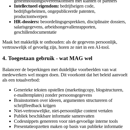
geheimhoudingsovereenkomsten met klanten of partners
Intellectueel eigendom:
bedrijfseigen code,
bedrijfsgeheimen, ongepubliceerde patenten,
productontwerpen
HR-dossiers:
beoordelingsgesprekken, disciplinaire dossiers,
salarisgegevens, arbeidsongevallenrapporten,
geschillendocumentatie
Maak het makkelijk te onthouden: als de gegevens persoonlijk,
vertrouwelijk of gevoelig zijn, horen ze niet in een AI-tool.
4. Toegestaan gebruik - wat MAG wel
Balanceer de beperkingen met duidelijke voorbeelden van wat
medewerkers wel mogen doen. Dit voorkomt dat het beleid aanvoelt
als een totaalverbod:
Generieke teksten opstellen (marketingcopy, blogstructuren,
e-mailtemplates) zonder persoonsgegevens
Brainstormen over ideeen, argumenten structureren of
schrijffeedback krijgen
Niet-vertrouwelijke, niet-persoonlijke content vertalen
Publiek beschikbare informatie samenvatten
Codesnippets genereren voor niet-gevoelige interne tools
Presentatieopzetten maken op basis van publieke informatie