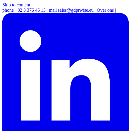
Skip to content
phone
+32 3 376 46 13
|
mail
sales@gdprwise.eu
|
Over ons
|