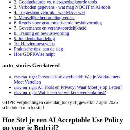
2. Goedgekeurde vs. niet-goedgekeurde tools
3. Verboden gegevens - wat mag NOOIT in AI-tools
4. Toegestaan gebruik - wat MAG wel
5. Menselijke beoordeling vereist
6. Regels voor geautomatiseerde besluitvorming
7. Governance en verantwoordelijkheid
8. Training en bewustwording
9. Incidentafhandeling
10. Herzieningscyclus
Praktische tips: aan de slag
Hoe GDPRWise helpt
auto_stories
Gerelateerd
Personeelsprivacybeleid: Wat je Werknemers
chevron_right
Moet Vertellen
AI Tools en Privacy: Waar Moet je op Letten?
chevron_right
Wat is een verwerkersovereenkomst?
chevron_right
GDPR Verplichtingen
calendar_today
Bijgewerkt: 7 april 2026
schedule
6 min leestijd
Hoe Stel je een AI Acceptable Use Policy
op voor je Bedrijf?