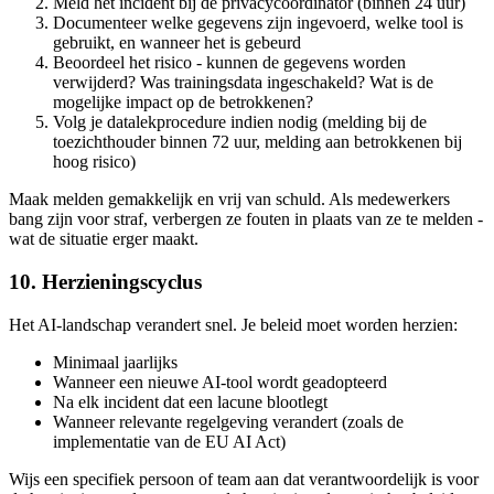
Meld het incident bij de privacycoordinator (binnen 24 uur)
Documenteer welke gegevens zijn ingevoerd, welke tool is
gebruikt, en wanneer het is gebeurd
Beoordeel het risico - kunnen de gegevens worden
verwijderd? Was trainingsdata ingeschakeld? Wat is de
mogelijke impact op de betrokkenen?
Volg je datalekprocedure indien nodig (melding bij de
toezichthouder binnen 72 uur, melding aan betrokkenen bij
hoog risico)
Maak melden gemakkelijk en vrij van schuld. Als medewerkers
bang zijn voor straf, verbergen ze fouten in plaats van ze te melden -
wat de situatie erger maakt.
10. Herzieningscyclus
Het AI-landschap verandert snel. Je beleid moet worden herzien:
Minimaal jaarlijks
Wanneer een nieuwe AI-tool wordt geadopteerd
Na elk incident dat een lacune blootlegt
Wanneer relevante regelgeving verandert (zoals de
implementatie van de EU AI Act)
Wijs een specifiek persoon of team aan dat verantwoordelijk is voor