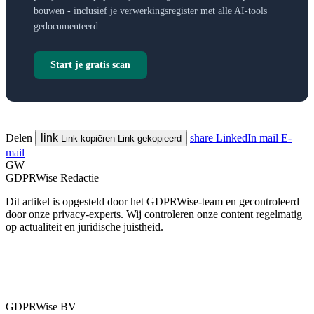
bouwen - inclusief je verwerkingsregister met alle AI-tools
gedocumenteerd.
Start je gratis scan
Delen
link
share
LinkedIn
mail
E-
Link kopiëren
Link gekopieerd
mail
GW
GDPRWise Redactie
Dit artikel is opgesteld door het GDPRWise-team en gecontroleerd
door onze privacy-experts. Wij controleren onze content regelmatig
op actualiteit en juridische juistheid.
GDPRWise BV