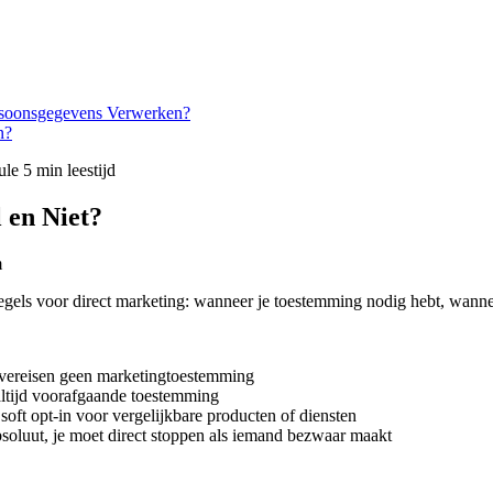
soonsgegevens Verwerken?
n?
ule
5 min leestijd
 en Niet?
m
els voor direct marketing: wanneer je toestemming nodig hebt, wanneer 
) vereisen geen marketingtoestemming
altijd voorafgaande toestemming
soft opt-in voor vergelijkbare producten of diensten
bsoluut, je moet direct stoppen als iemand bezwaar maakt