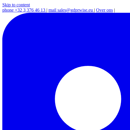
Skip to content
phone
+32 3 376 46 13
|
mail
sales@gdprwise.eu
|
Over ons
|