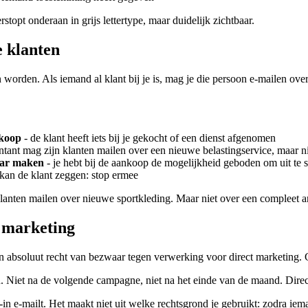
stopt onderaan in grijs lettertype, maar duidelijk zichtbaar.
e klanten
n worden. Als iemand al klant bij je is, mag je die persoon e-mailen ov
rkoop
- de klant heeft iets bij je gekocht of een dienst afgenomen
tant mag zijn klanten mailen over een nieuwe belastingservice, maar n
aar maken
- je hebt bij de aankoop de mogelijkheid geboden om uit te s
t kan de klant zeggen: stop ermee
anten mailen over nieuwe sportkleding. Maar niet over een compleet an
t marketing
en absoluut recht van bezwaar tegen verwerking voor direct marketing
. Niet na de volgende campagne, niet na het einde van de maand. Direc
t-in e-mailt. Het maakt niet uit welke rechtsgrond je gebruikt: zodra iem