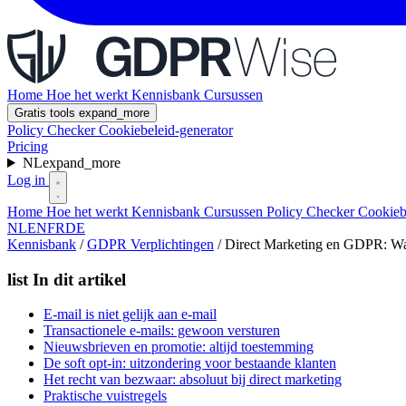
Home
Hoe het werkt
Kennisbank
Cursussen
Gratis tools
expand_more
Policy Checker
Cookiebeleid-generator
Pricing
NL
expand_more
Log in
Home
Hoe het werkt
Kennisbank
Cursussen
Policy Checker
Cookieb
NL
EN
FR
DE
Kennisbank
/
GDPR Verplichtingen
/
Direct Marketing en GDPR: Wa
list
In dit artikel
E-mail is niet gelijk aan e-mail
Transactionele e-mails: gewoon versturen
Nieuwsbrieven en promotie: altijd toestemming
De soft opt-in: uitzondering voor bestaande klanten
Het recht van bezwaar: absoluut bij direct marketing
Praktische vuistregels