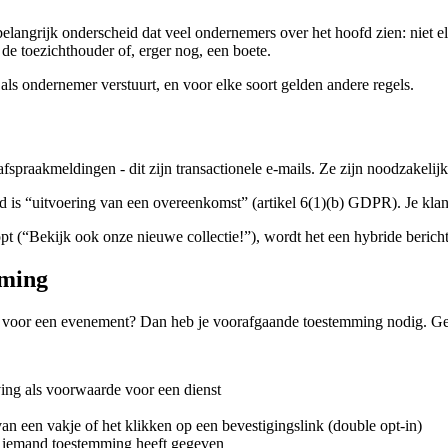
rijk onderscheid dat veel ondernemers over het hoofd zien: niet elke 
j de toezichthouder of, erger nog, een boete.
 als ondernemer verstuurt, en voor elke soort gelden andere regels.
spraakmeldingen - dit zijn transactionele e-mails. Ze zijn noodzakelij
 is “uitvoering van een overeenkomst” (artikel 6(1)(b) GDPR). Je klant 
topt (“Bekijk ook onze nieuwe collectie!”), wordt het een hybride beri
mming
ng voor een evenement? Dan heb je voorafgaande toestemming nodig. Ge
ving als voorwaarde voor een dienst
an een vakje of het klikken op een bevestigingslink (double opt-in)
 iemand toestemming heeft gegeven