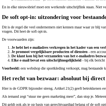
En in elke nieuwsbrief moet een werkende uitschrijflink staan. Niet ver
De soft opt-in: uitzondering voor bestaand
Dit is de regel die veel ondernemers niet kennen maar waar ze blij va
vragen. Dit heet de soft opt-in.
De voorwaarden zijn:
Je hebt het e-mailadres verkregen in het kader van een ve
Je promoot vergelijkbare producten of diensten
- een accoun
De klant kon bij het verzamelen van het e-mailadres bezw
Elke e-mail bevat een uitschrijfmogelijkheid
- bij elk berich
Voorbeeld:
een webshop die sportkleding verkoopt, mag bestaande kl
Het recht van bezwaar: absoluut bij direc
Hier is de GDPR bijzonder streng. Artikel 21(2) geeft betrokkenen e
Als iemand zegt “stuur me geen marketing meer”, dan stop je. Meteen
Dit geldt ook als je op basis van gerechtvaardigd belang of de soft op