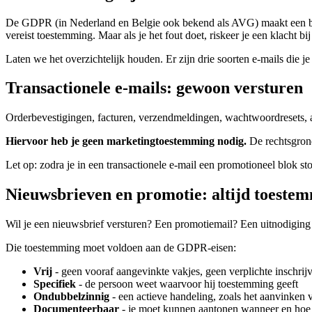
De GDPR (in Nederland en Belgie ook bekend als AVG) maakt een belang
vereist toestemming. Maar als je het fout doet, riskeer je een klacht bi
Laten we het overzichtelijk houden. Er zijn drie soorten e-mails die je
Transactionele e-mails: gewoon versturen
Orderbevestigingen, facturen, verzendmeldingen, wachtwoordresets, af
Hiervoor heb je geen marketingtoestemming nodig.
De rechtsgrond
Let op: zodra je in een transactionele e-mail een promotioneel blok s
Nieuwsbrieven en promotie: altijd toeste
Wil je een nieuwsbrief versturen? Een promotiemail? Een uitnodigi
Die toestemming moet voldoen aan de GDPR-eisen:
Vrij
- geen vooraf aangevinkte vakjes, geen verplichte inschrij
Specifiek
- de persoon weet waarvoor hij toestemming geeft
Ondubbelzinnig
- een actieve handeling, zoals het aanvinken v
Documenteerbaar
- je moet kunnen aantonen wanneer en hoe