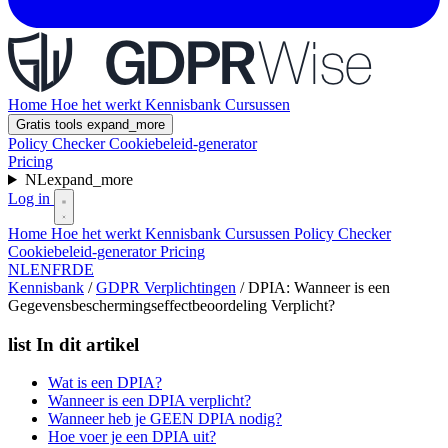
Home
Hoe het werkt
Kennisbank
Cursussen
Gratis tools
expand_more
Policy Checker
Cookiebeleid-generator
Pricing
NL
expand_more
Log in
Home
Hoe het werkt
Kennisbank
Cursussen
Policy Checker
Cookiebeleid-generator
Pricing
NL
EN
FR
DE
Kennisbank
/
GDPR Verplichtingen
/
DPIA: Wanneer is een
Gegevensbeschermingseffectbeoordeling Verplicht?
list
In dit artikel
Wat is een DPIA?
Wanneer is een DPIA verplicht?
Wanneer heb je GEEN DPIA nodig?
Hoe voer je een DPIA uit?