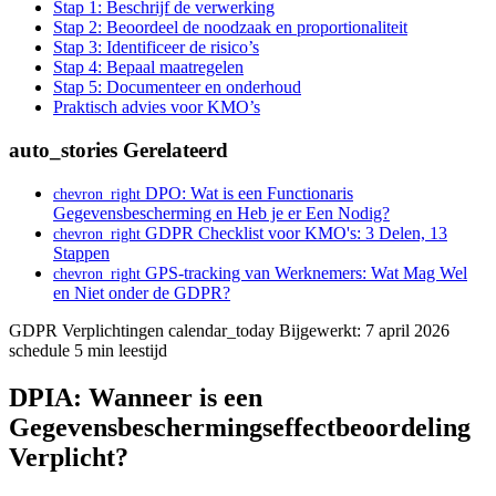
Stap 1: Beschrijf de verwerking
Stap 2: Beoordeel de noodzaak en proportionaliteit
Stap 3: Identificeer de risico’s
Stap 4: Bepaal maatregelen
Stap 5: Documenteer en onderhoud
Praktisch advies voor KMO’s
auto_stories
Gerelateerd
DPO: Wat is een Functionaris
chevron_right
Gegevensbescherming en Heb je er Een Nodig?
GDPR Checklist voor KMO's: 3 Delen, 13
chevron_right
Stappen
GPS-tracking van Werknemers: Wat Mag Wel
chevron_right
en Niet onder de GDPR?
GDPR Verplichtingen
calendar_today
Bijgewerkt: 7 april 2026
schedule
5 min leestijd
DPIA: Wanneer is een
Gegevensbeschermingseffectbeoordeling
Verplicht?