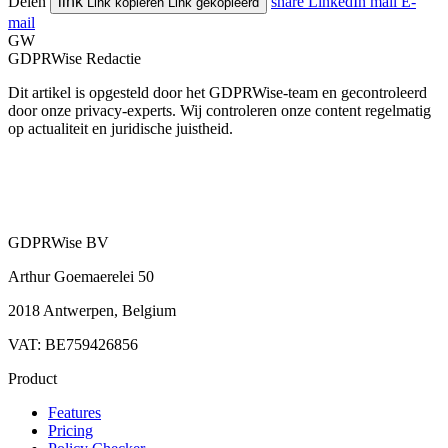
Delen
link
share
LinkedIn
mail
E-
Link kopiëren
Link gekopieerd
mail
GW
GDPRWise Redactie
Dit artikel is opgesteld door het GDPRWise-team en gecontroleerd
door onze privacy-experts. Wij controleren onze content regelmatig
op actualiteit en juridische juistheid.
GDPRWise BV
Arthur Goemaerelei 50
2018 Antwerpen, Belgium
VAT: BE759426856
Product
Features
Pricing