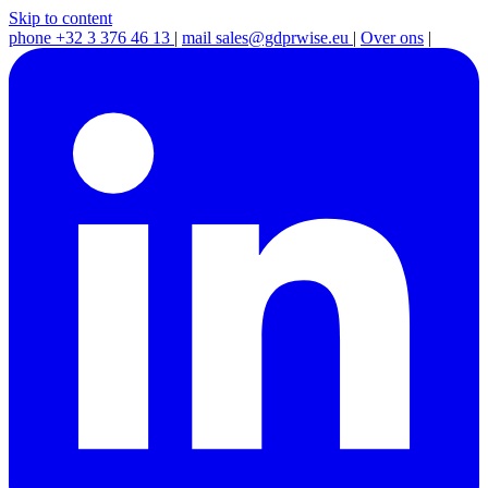
Skip to content
phone
+32 3 376 46 13
|
mail
sales@gdprwise.eu
|
Over ons
|