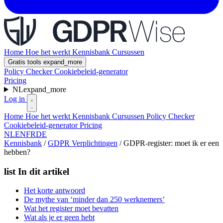
Home
Hoe het werkt
Kennisbank
Cursussen
Gratis tools
expand_more
Policy Checker
Cookiebeleid-generator
Pricing
NL
expand_more
Log in
Home
Hoe het werkt
Kennisbank
Cursussen
Policy Checker
Cookiebeleid-generator
Pricing
NL
EN
FR
DE
Kennisbank
/
GDPR Verplichtingen
/
GDPR-register: moet ik er een
hebben?
list
In dit artikel
Het korte antwoord
De mythe van ‘minder dan 250 werknemers’
Wat het register moet bevatten
Wat als je er geen hebt