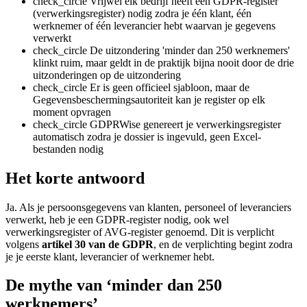
check_circle
Vrijwel elk bedrijf heeft een GDPR-register
(verwerkingsregister) nodig zodra je één klant, één
werknemer of één leverancier hebt waarvan je gegevens
verwerkt
check_circle
De uitzondering 'minder dan 250 werknemers'
klinkt ruim, maar geldt in de praktijk bijna nooit door de drie
uitzonderingen op de uitzondering
check_circle
Er is geen officieel sjabloon, maar de
Gegevensbeschermingsautoriteit kan je register op elk
moment opvragen
check_circle
GDPRWise genereert je verwerkingsregister
automatisch zodra je dossier is ingevuld, geen Excel-
bestanden nodig
Het korte antwoord
Ja. Als je persoonsgegevens van klanten, personeel of leveranciers
verwerkt, heb je een GDPR-register nodig, ook wel
verwerkingsregister of AVG-register genoemd. Dit is verplicht
volgens
artikel 30 van de GDPR
, en de verplichting begint zodra
je je eerste klant, leverancier of werknemer hebt.
De mythe van ‘minder dan 250
werknemers’