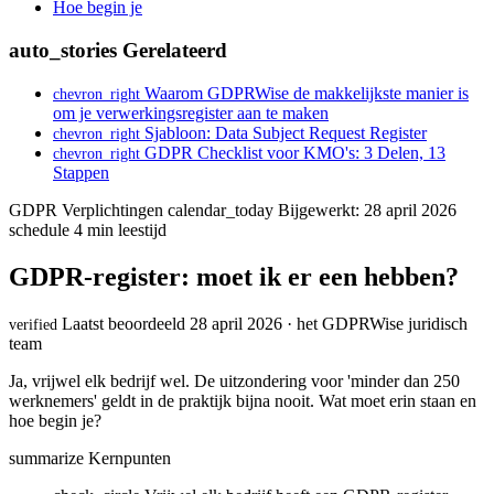
Hoe begin je
auto_stories
Gerelateerd
Waarom GDPRWise de makkelijkste manier is
chevron_right
om je verwerkingsregister aan te maken
Sjabloon: Data Subject Request Register
chevron_right
GDPR Checklist voor KMO's: 3 Delen, 13
chevron_right
Stappen
GDPR Verplichtingen
calendar_today
Bijgewerkt: 28 april 2026
schedule
4 min leestijd
GDPR-register: moet ik er een hebben?
Laatst beoordeeld 28 april 2026 · het GDPRWise juridisch
verified
team
Ja, vrijwel elk bedrijf wel. De uitzondering voor 'minder dan 250
werknemers' geldt in de praktijk bijna nooit. Wat moet erin staan en
hoe begin je?
summarize
Kernpunten