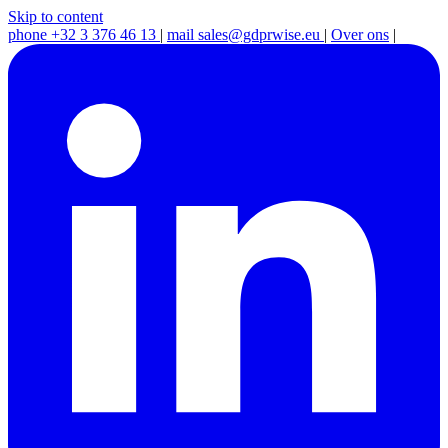
Skip to content
phone
+32 3 376 46 13
|
mail
sales@gdprwise.eu
|
Over ons
|