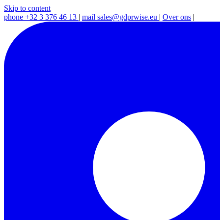
Skip to content
phone
+32 3 376 46 13
|
mail
sales@gdprwise.eu
|
Over ons
|