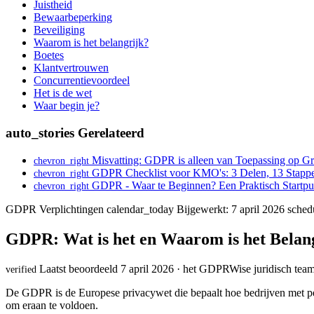
Juistheid
Bewaarbeperking
Beveiliging
Waarom is het belangrijk?
Boetes
Klantvertrouwen
Concurrentievoordeel
Het is de wet
Waar begin je?
auto_stories
Gerelateerd
Misvatting: GDPR is alleen van Toepassing op Gr
chevron_right
GDPR Checklist voor KMO's: 3 Delen, 13 Stapp
chevron_right
GDPR - Waar te Beginnen? Een Praktisch Startpu
chevron_right
GDPR Verplichtingen
calendar_today
Bijgewerkt: 7 april 2026
sched
GDPR: Wat is het en Waarom is het Belang
Laatst beoordeeld 7 april 2026 · het GDPRWise juridisch tea
verified
De GDPR is de Europese privacywet die bepaalt hoe bedrijven met pers
om eraan te voldoen.