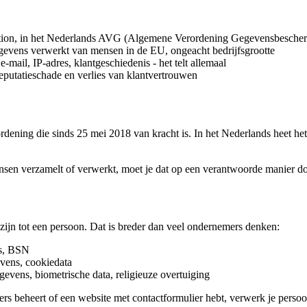
ation, in het Nederlands AVG (Algemene Verordening Gegevensbesche
egevens verwerkt van mensen in de EU, ongeacht bedrijfsgrootte
-mail, IP-adres, klantgeschiedenis - het telt allemaal
reputatieschade en verlies van klantvertrouwen
rdening die sinds 25 mei 2018 van kracht is. In het Nederlands heet
en verzamelt of verwerkt, moet je dat op een verantwoorde manier doe
 zijn tot een persoon. Dat is breder dan veel ondernemers denken:
es, BSN
evens, cookiedata
gevens, biometrische data, religieuze overtuiging
siers beheert of een website met contactformulier hebt, verwerk je pers