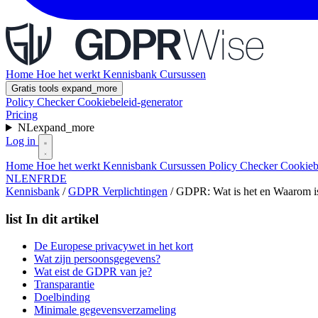
Home
Hoe het werkt
Kennisbank
Cursussen
Gratis tools
expand_more
Policy Checker
Cookiebeleid-generator
Pricing
NL
expand_more
Log in
Home
Hoe het werkt
Kennisbank
Cursussen
Policy Checker
Cookieb
NL
EN
FR
DE
Kennisbank
/
GDPR Verplichtingen
/
GDPR: Wat is het en Waarom is 
list
In dit artikel
De Europese privacywet in het kort
Wat zijn persoonsgegevens?
Wat eist de GDPR van je?
Transparantie
Doelbinding
Minimale gegevensverzameling