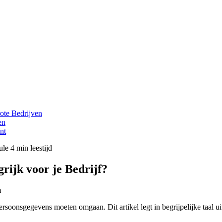
ote Bedrijven
en
nt
ule
4 min leestijd
rijk voor je Bedrijf?
m
oonsgegevens moeten omgaan. Dit artikel legt in begrijpelijke taal uit