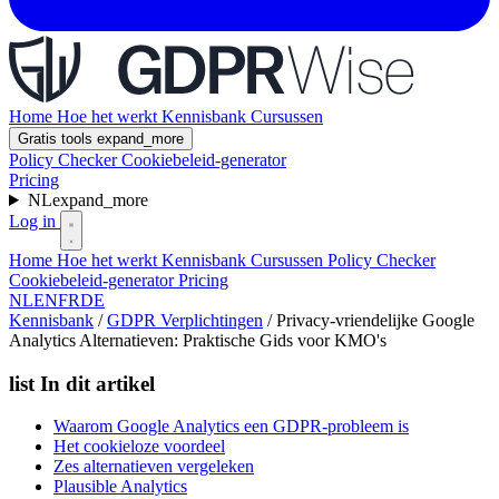
Home
Hoe het werkt
Kennisbank
Cursussen
Gratis tools
expand_more
Policy Checker
Cookiebeleid-generator
Pricing
NL
expand_more
Log in
Home
Hoe het werkt
Kennisbank
Cursussen
Policy Checker
Cookiebeleid-generator
Pricing
NL
EN
FR
DE
Kennisbank
/
GDPR Verplichtingen
/
Privacy-vriendelijke Google
Analytics Alternatieven: Praktische Gids voor KMO's
list
In dit artikel
Waarom Google Analytics een GDPR-probleem is
Het cookieloze voordeel
Zes alternatieven vergeleken
Plausible Analytics