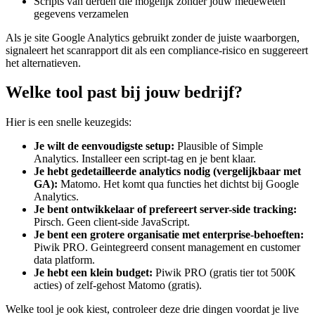
Scripts van derden die mogelijk zonder jouw medeweten
gegevens verzamelen
Als je site Google Analytics gebruikt zonder de juiste waarborgen,
signaleert het scanrapport dit als een compliance-risico en suggereert
het alternatieven.
Welke tool past bij jouw bedrijf?
Hier is een snelle keuzegids:
Je wilt de eenvoudigste setup:
Plausible of Simple
Analytics. Installeer een script-tag en je bent klaar.
Je hebt gedetailleerde analytics nodig (vergelijkbaar met
GA):
Matomo. Het komt qua functies het dichtst bij Google
Analytics.
Je bent ontwikkelaar of prefereert server-side tracking:
Pirsch. Geen client-side JavaScript.
Je bent een grotere organisatie met enterprise-behoeften:
Piwik PRO. Geintegreerd consent management en customer
data platform.
Je hebt een klein budget:
Piwik PRO (gratis tier tot 500K
acties) of zelf-gehost Matomo (gratis).
Welke tool je ook kiest, controleer deze drie dingen voordat je live