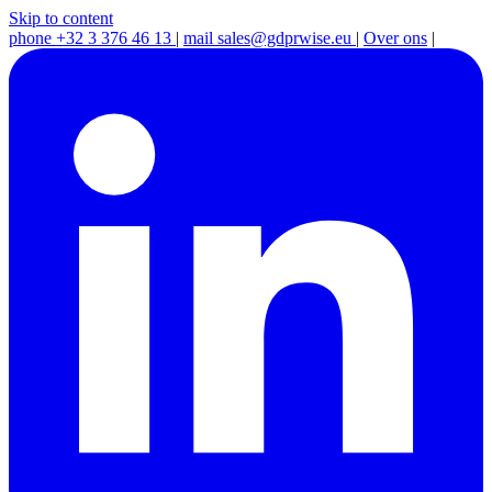
Skip to content
phone
+32 3 376 46 13
|
mail
sales@gdprwise.eu
|
Over ons
|