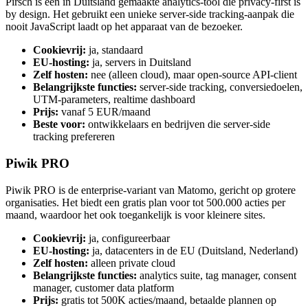
Pirsch is een in Duitsland gemaakte analytics-tool die privacy-first is
by design. Het gebruikt een unieke server-side tracking-aanpak die
nooit JavaScript laadt op het apparaat van de bezoeker.
Cookievrij:
ja, standaard
EU-hosting:
ja, servers in Duitsland
Zelf hosten:
nee (alleen cloud), maar open-source API-client
Belangrijkste functies:
server-side tracking, conversiedoelen,
UTM-parameters, realtime dashboard
Prijs:
vanaf 5 EUR/maand
Beste voor:
ontwikkelaars en bedrijven die server-side
tracking prefereren
Piwik PRO
Piwik PRO is de enterprise-variant van Matomo, gericht op grotere
organisaties. Het biedt een gratis plan voor tot 500.000 acties per
maand, waardoor het ook toegankelijk is voor kleinere sites.
Cookievrij:
ja, configureerbaar
EU-hosting:
ja, datacenters in de EU (Duitsland, Nederland)
Zelf hosten:
alleen private cloud
Belangrijkste functies:
analytics suite, tag manager, consent
manager, customer data platform
Prijs:
gratis tot 500K acties/maand, betaalde plannen op