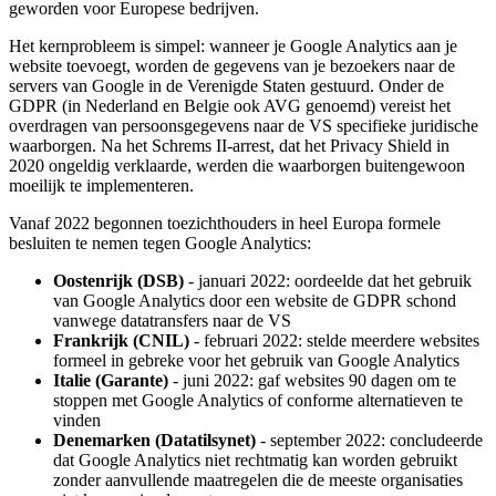
geworden voor Europese bedrijven.
Het kernprobleem is simpel: wanneer je Google Analytics aan je
website toevoegt, worden de gegevens van je bezoekers naar de
servers van Google in de Verenigde Staten gestuurd. Onder de
GDPR (in Nederland en Belgie ook AVG genoemd) vereist het
overdragen van persoonsgegevens naar de VS specifieke juridische
waarborgen. Na het Schrems II-arrest, dat het Privacy Shield in
2020 ongeldig verklaarde, werden die waarborgen buitengewoon
moeilijk te implementeren.
Vanaf 2022 begonnen toezichthouders in heel Europa formele
besluiten te nemen tegen Google Analytics:
Oostenrijk (DSB)
- januari 2022: oordeelde dat het gebruik
van Google Analytics door een website de GDPR schond
vanwege datatransfers naar de VS
Frankrijk (CNIL)
- februari 2022: stelde meerdere websites
formeel in gebreke voor het gebruik van Google Analytics
Italie (Garante)
- juni 2022: gaf websites 90 dagen om te
stoppen met Google Analytics of conforme alternatieven te
vinden
Denemarken (Datatilsynet)
- september 2022: concludeerde
dat Google Analytics niet rechtmatig kan worden gebruikt
zonder aanvullende maatregelen die de meeste organisaties