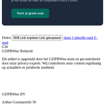
je site draait en waar de compliance-risico's zitten.
Start je gratis scan
Delen
link
share
LinkedIn
mail
E-
Link kopiëren
Link gekopieerd
mail
GW
GDPRWise Redactie
Dit artikel is opgesteld door het GDPRWise-team en gecontroleerd
door onze privacy-experts. Wij controleren onze content regelmatig
op actualiteit en juridische juistheid.
GDPRWise BV
Arthur Goemaerelei 50