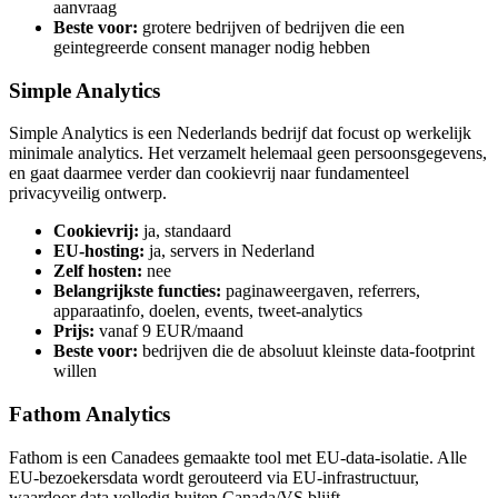
aanvraag
Beste voor:
grotere bedrijven of bedrijven die een
geintegreerde consent manager nodig hebben
Simple Analytics
Simple Analytics is een Nederlands bedrijf dat focust op werkelijk
minimale analytics. Het verzamelt helemaal geen persoonsgegevens,
en gaat daarmee verder dan cookievrij naar fundamenteel
privacyveilig ontwerp.
Cookievrij:
ja, standaard
EU-hosting:
ja, servers in Nederland
Zelf hosten:
nee
Belangrijkste functies:
paginaweergaven, referrers,
apparaatinfo, doelen, events, tweet-analytics
Prijs:
vanaf 9 EUR/maand
Beste voor:
bedrijven die de absoluut kleinste data-footprint
willen
Fathom Analytics
Fathom is een Canadees gemaakte tool met EU-data-isolatie. Alle
EU-bezoekersdata wordt gerouteerd via EU-infrastructuur,
waardoor data volledig buiten Canada/VS blijft.