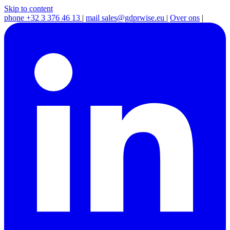
Skip to content
phone
+32 3 376 46 13
|
mail
sales@gdprwise.eu
|
Over ons
|