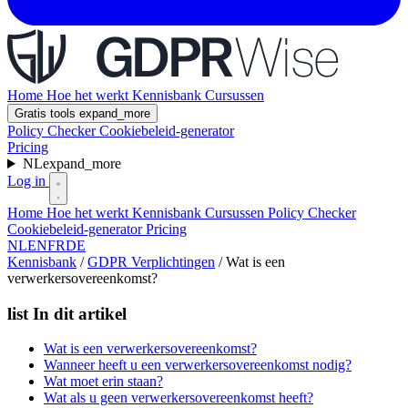
Home
Hoe het werkt
Kennisbank
Cursussen
Gratis tools
expand_more
Policy Checker
Cookiebeleid-generator
Pricing
NL
expand_more
Log in
Home
Hoe het werkt
Kennisbank
Cursussen
Policy Checker
Cookiebeleid-generator
Pricing
NL
EN
FR
DE
Kennisbank
/
GDPR Verplichtingen
/
Wat is een
verwerkersovereenkomst?
list
In dit artikel
Wat is een verwerkersovereenkomst?
Wanneer heeft u een verwerkersovereenkomst nodig?
Wat moet erin staan?
Wat als u geen verwerkersovereenkomst heeft?