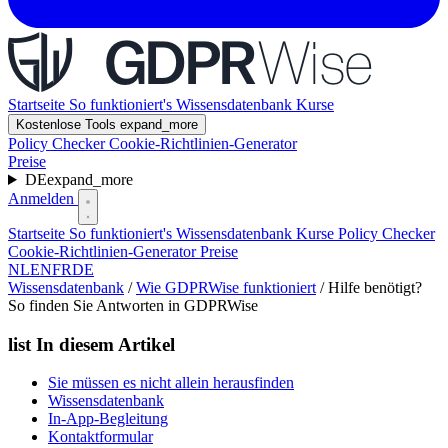
Startseite
So funktioniert's
Wissensdatenbank
Kurse
Kostenlose Tools
expand_more
Policy Checker
Cookie-Richtlinien-Generator
Preise
DE
expand_more
Anmelden
Startseite
So funktioniert's
Wissensdatenbank
Kurse
Policy Checker
Cookie-Richtlinien-Generator
Preise
NL
EN
FR
DE
Wissensdatenbank
/
Wie GDPRWise funktioniert
/
Hilfe benötigt?
So finden Sie Antworten in GDPRWise
list
In diesem Artikel
Sie müssen es nicht allein herausfinden
Wissensdatenbank
In-App-Begleitung
Kontaktformular