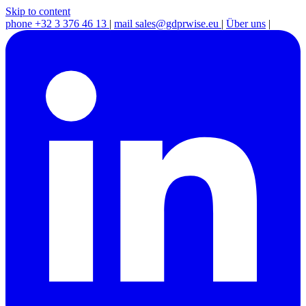
Skip to content
phone
+32 3 376 46 13
|
mail
sales@gdprwise.eu
|
Über uns
|