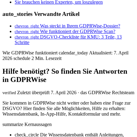
Sie brauchen keinen Experten, um loszulegen
auto_stories
Verwandte Artikel
Was steckt in Ihrem GDPRWise-Dossier?
chevron_right
Wie funktioniert der GDPRWise Scan?
chevron_right
DSGVO-Checkliste für KMU: 3 Teile, 13
chevron_right
Schritte
Wie GDPRWise funktioniert
calendar_today
Aktualisiert: 7. April
2026
schedule
2 Min. Lesezeit
Hilfe benötigt? So finden Sie Antworten
in GDPRWise
Zuletzt überprüft 7. April 2026 · das GDPRWise Rechtsteam
verified
Sie kommen in GDPRWise nicht weiter oder haben eine Frage zur
DSGVO? Hier finden Sie alle Möglichkeiten, Hilfe zu erhalten:
Wissensdatenbank, In-App-Hilfe, Kontaktformular und mehr.
summarize
Kernaussagen
check_circle
Die Wissensdatenbank enthält Anleitungen,