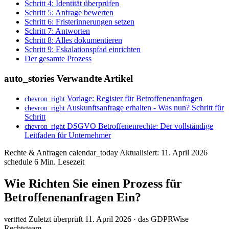
Schritt 4: Identität überprüfen
Schritt 5: Anfrage bewerten
Schritt 6: Fristerinnerungen setzen
Schritt 7: Antworten
Schritt 8: Alles dokumentieren
Schritt 9: Eskalationspfad einrichten
Der gesamte Prozess
auto_stories
Verwandte Artikel
Vorlage: Register für Betroffenenanfragen
chevron_right
Auskunftsanfrage erhalten - Was nun? Schritt für
chevron_right
Schritt
DSGVO Betroffenenrechte: Der vollständige
chevron_right
Leitfaden für Unternehmer
Rechte & Anfragen
calendar_today
Aktualisiert: 11. April 2026
schedule
6 Min. Lesezeit
Wie Richten Sie einen Prozess für
Betroffenenanfragen Ein?
Zuletzt überprüft 11. April 2026 · das GDPRWise
verified
Rechtsteam