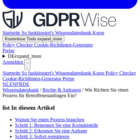
Startseite
So funktioniert's
Wissensdatenbank
Kurse
Kostenlose Tools
expand_more
Policy Checker
Cookie-Richtlinien-Generator
Preise
DE
expand_more
Anmelden
Startseite
So funktioniert's
Wissensdatenbank
Kurse
Policy Checker
Cookie-Richtlinien-Generator
Preise
NL
EN
FR
DE
Wissensdatenbank
/
Rechte & Anfragen
/
Wie Richten Sie einen
Prozess für Betroffenenanfragen Ein?
list
In diesem Artikel
Warum Sie einen Prozess brauchen
Schritt 1: Benennen Sie eine Kontaktstelle
Schritt 2: Erkennen Sie eine Anfrage
Schritt 3: Sofort registrieren