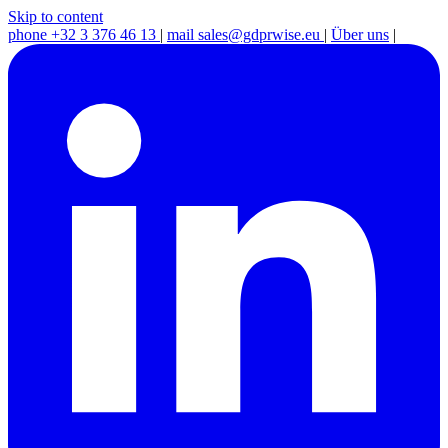
Skip to content
phone
+32 3 376 46 13
|
mail
sales@gdprwise.eu
|
Über uns
|