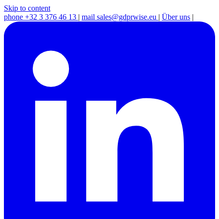
Skip to content
phone
+32 3 376 46 13
|
mail
sales@gdprwise.eu
|
Über uns
|