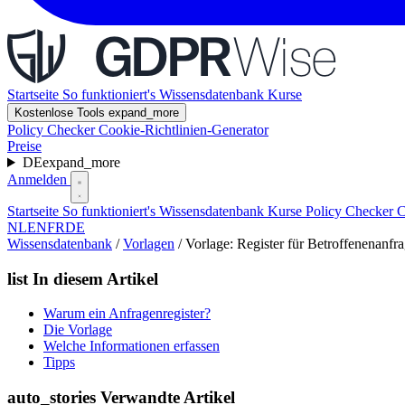
Startseite
So funktioniert's
Wissensdatenbank
Kurse
Kostenlose Tools
expand_more
Policy Checker
Cookie-Richtlinien-Generator
Preise
DE
expand_more
Anmelden
Startseite
So funktioniert's
Wissensdatenbank
Kurse
Policy Checker
C
NL
EN
FR
DE
Wissensdatenbank
/
Vorlagen
/
Vorlage: Register für Betroffenenanfr
list
In diesem Artikel
Warum ein Anfragenregister?
Die Vorlage
Welche Informationen erfassen
Tipps
auto_stories
Verwandte Artikel