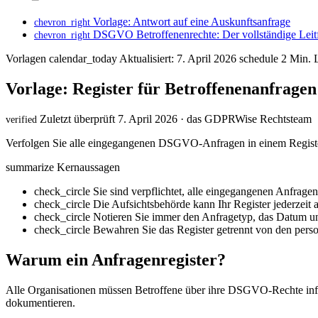
Vorlage: Antwort auf eine Auskunftsanfrage
chevron_right
DSGVO Betroffenenrechte: Der vollständige Leit
chevron_right
Vorlagen
calendar_today
Aktualisiert: 7. April 2026
schedule
2 Min. L
Vorlage: Register für Betroffenenanfragen
Zuletzt überprüft 7. April 2026 · das GDPRWise Rechtsteam
verified
Verfolgen Sie alle eingegangenen DSGVO-Anfragen in einem Register.
summarize
Kernaussagen
check_circle
Sie sind verpflichtet, alle eingegangenen Anfrag
check_circle
Die Aufsichtsbehörde kann Ihr Register jederzeit 
check_circle
Notieren Sie immer den Anfragetyp, das Datum un
check_circle
Bewahren Sie das Register getrennt von den per
Warum ein Anfragenregister?
Alle Organisationen müssen Betroffene über ihre DSGVO-Rechte inform
dokumentieren.