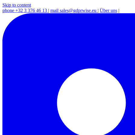
Skip to content
phone
+32 3 376 46 13
|
mail
sales@gdprwise.eu
|
Über uns
|