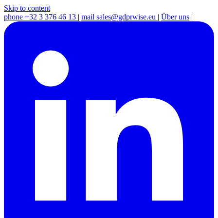
Skip to content
phone
+32 3 376 46 13
|
mail
sales@gdprwise.eu
|
Über uns
|