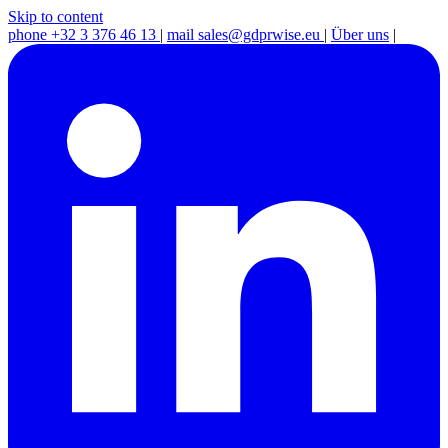
Skip to content
phone
+32 3 376 46 13
|
mail
sales@gdprwise.eu
|
Über uns
|