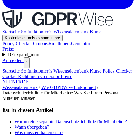
Startseite
So funktioniert's
Wissensdatenbank
Kurse
Kostenlose Tools
expand_more
Policy Checker
Cookie-Richtlinien-Generator
Preise
DE
expand_more
Anmelden
Startseite
So funktioniert's
Wissensdatenbank
Kurse
Policy Checker
Cookie-Richtlinien-Generator
Preise
NL
EN
FR
DE
Wissensdatenbank
/
Wie GDPRWise funktioniert
/
Datenschutzrichtlinie für Mitarbeiter: Was Sie Ihrem Personal
Mitteilen Müssen
list
In diesem Artikel
Warum eine separate Datenschutzrichtlinie für Mitarbeiter?
Wann übergeben?
Was muss enthalten sein?