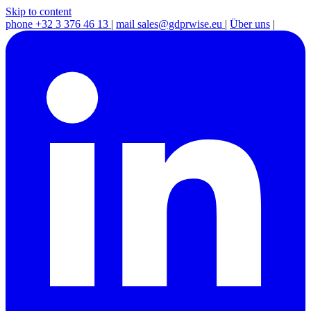
Skip to content
phone
+32 3 376 46 13
|
mail
sales@gdprwise.eu
|
Über uns
|