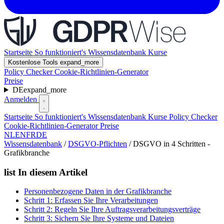
Startseite
So funktioniert's
Wissensdatenbank
Kurse
Kostenlose Tools
expand_more
Policy Checker
Cookie-Richtlinien-Generator
Preise
DE
expand_more
Anmelden
Startseite
So funktioniert's
Wissensdatenbank
Kurse
Policy Checker
Cookie-Richtlinien-Generator
Preise
NL
EN
FR
DE
Wissensdatenbank
/
DSGVO-Pflichten
/
DSGVO in 4 Schritten -
Grafikbranche
list
In diesem Artikel
Personenbezogene Daten in der Grafikbranche
Schritt 1: Erfassen Sie Ihre Verarbeitungen
Schritt 2: Regeln Sie Ihre Auftragsverarbeitungsverträge
Schritt 3: Sichern Sie Ihre Systeme und Dateien