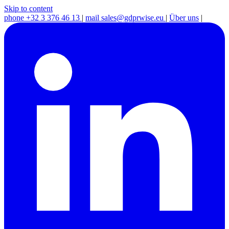
Skip to content
phone
+32 3 376 46 13
|
mail
sales@gdprwise.eu
|
Über uns
|