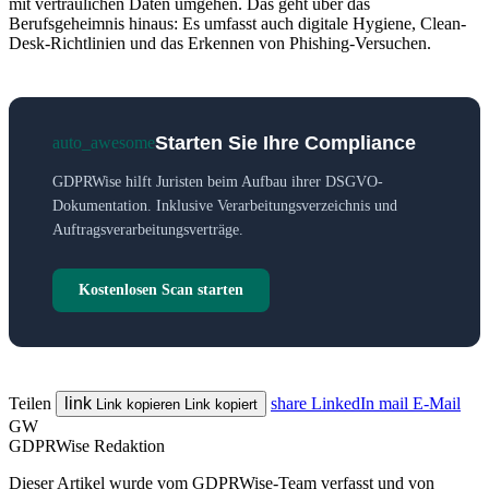
mit vertraulichen Daten umgehen. Das geht über das
Berufsgeheimnis hinaus: Es umfasst auch digitale Hygiene, Clean-
Desk-Richtlinien und das Erkennen von Phishing-Versuchen.
Starten Sie Ihre Compliance
auto_awesome
GDPRWise hilft Juristen beim Aufbau ihrer DSGVO-
Dokumentation. Inklusive Verarbeitungsverzeichnis und
Auftragsverarbeitungsverträge.
Kostenlosen Scan starten
Teilen
link
share
LinkedIn
mail
E-Mail
Link kopieren
Link kopiert
GW
GDPRWise Redaktion
Dieser Artikel wurde vom GDPRWise-Team verfasst und von