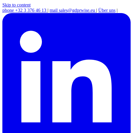
Skip to content
phone
+32 3 376 46 13
|
mail
sales@gdprwise.eu
|
Über uns
|