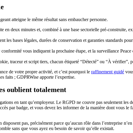
le
geant atteigne le même résultat sans embaucher personne.
site en deux minutes et, combiné à une base sectorielle pré-construite, 
tent les bases légales, durées de conservation et garanties standards pour
 de conformité vous indiquent la prochaine étape, et la surveillance Pea
kie, traceur et script tiers, chacun étiqueté “Détecté” ou “À vérifier”, 
ance de votre propre activité, et c’est pourquoi le
raffinement guidé
vous
les faits ; GDPRWise apporte l’expertise.
ses oublient totalement
igations en tant qu’employeur. Le RGPD ne couvre pas seulement les don
ccès par badge, et vous devez les informer de la manière dont vous le fa
s n’en disposent pas, précisément parce qu’aucun rôle dans l’entreprise 
comble sans que vous ayez eu besoin de savoir qu’elle existait.