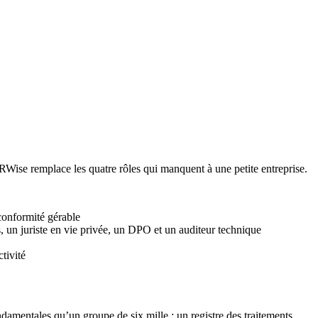
ise remplace les quatre rôles qui manquent à une petite entreprise.
conformité gérable
, un juriste en vie privée, un DPO et un auditeur technique
tivité
damentales qu’un groupe de six mille : un registre des traitements,