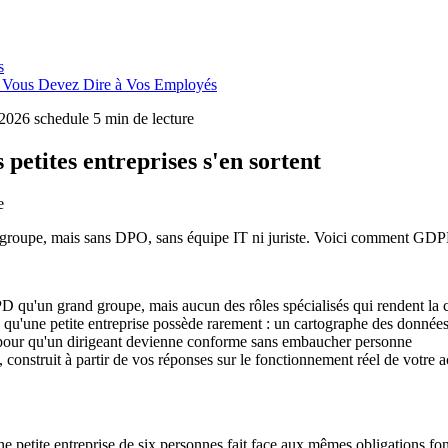
s
ue Vous Devez Dire à Vos Employés
t 2026
schedule
5 min de lecture
petites entreprises s'en sortent
e
groupe, mais sans DPO, sans équipe IT ni juriste. Voici comment GDPRW
D qu'un grand groupe, mais aucun des rôles spécialisés qui rendent la 
 qu'une petite entreprise possède rarement : un cartographe des données
pour qu'un dirigeant devienne conforme sans embaucher personne
 construit à partir de vos réponses sur le fonctionnement réel de votre ac
e petite entreprise de six personnes fait face aux mêmes obligations fon