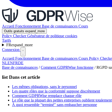
Accueil
Fonctionnement
Base de connaissances
Cours
Outils gratuits
expand_more
Policy Checker
Générateur de politique cookies
Tarifs
FR
expand_more
Connexion
Accueil
Fonctionnement
Base de connaissances
Cours
Policy Check
NL
EN
FR
DE
Base de connaissances
/
Comment GDPRWise fonctionne
/
RGPD sans
list
Dans cet article
Les mêmes obligations, sans le personnel
Les quatre rôles que la conformité suppose discrètement
Comment GDPRWise remplace chaque rôle
Le rôle que la plupart des petites entreprises oublient totalement
À quoi ressemble “terminé” sans embaucher personne