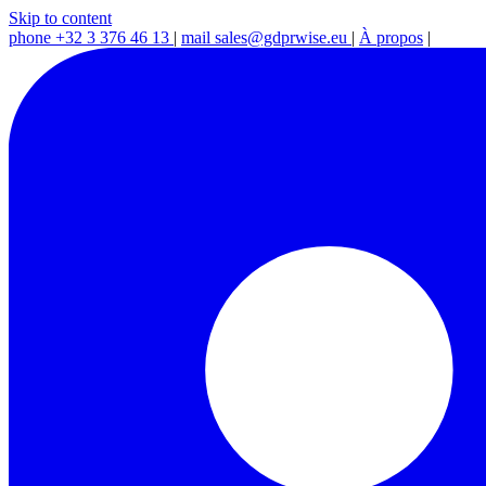
Skip to content
phone
+32 3 376 46 13
|
mail
sales@gdprwise.eu
|
À propos
|