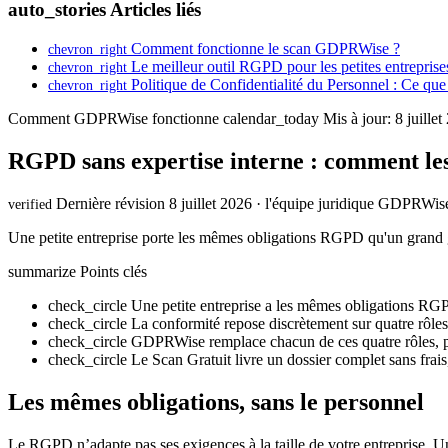
auto_stories
Articles liés
Comment fonctionne le scan GDPRWise ?
chevron_right
Le meilleur outil RGPD pour les petites entreprise
chevron_right
Politique de Confidentialité du Personnel : Ce q
chevron_right
Comment GDPRWise fonctionne
calendar_today
Mis à jour: 8 juille
RGPD sans expertise interne : comment les 
Dernière révision 8 juillet 2026 · l'équipe juridique GDPRWis
verified
Une petite entreprise porte les mêmes obligations RGPD qu'un grand 
summarize
Points clés
check_circle
Une petite entreprise a les mêmes obligations RGP
check_circle
La conformité repose discrètement sur quatre rôles
check_circle
GDPRWise remplace chacun de ces quatre rôles, 
check_circle
Le Scan Gratuit livre un dossier complet sans frais,
Les mêmes obligations, sans le personnel
Le RGPD n’adapte pas ses exigences à la taille de votre entreprise. Un