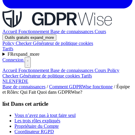
Accueil
Fonctionnement
Base de connaissances
Cours
Outils gratuits
expand_more
Policy Checker
Générateur de politique cookies
Tarifs
FR
expand_more
Connexion
Accueil
Fonctionnement
Base de connaissances
Cours
Policy
Checker
Générateur de politique cookies
Tarifs
NL
EN
FR
DE
Base de connaissances
/
Comment GDPRWise fonctionne
/
Équipe
et Rôles: Qui Fait Quoi dans GDPRWise?
list
Dans cet article
Vous n’avez pas à tout faire seul
Les trois rôles expliqués
Propriétaire du Compte
Coordinateur RGPD