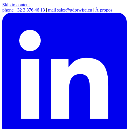
Skip to content
phone
+32 3 376 46 13
|
mail
sales@gdprwise.eu
|
À propos
|