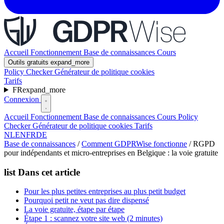
Accueil
Fonctionnement
Base de connaissances
Cours
Outils gratuits
expand_more
Policy Checker
Générateur de politique cookies
Tarifs
FR
expand_more
Connexion
Accueil
Fonctionnement
Base de connaissances
Cours
Policy
Checker
Générateur de politique cookies
Tarifs
NL
EN
FR
DE
Base de connaissances
/
Comment GDPRWise fonctionne
/
RGPD
pour indépendants et micro-entreprises en Belgique : la voie gratuite
list
Dans cet article
Pour les plus petites entreprises au plus petit budget
Pourquoi petit ne veut pas dire dispensé
La voie gratuite, étape par étape
Étape 1 : scannez votre site web (2 minutes)