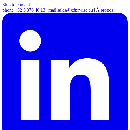
Skip to content
phone
+32 3 376 46 13
|
mail
sales@gdprwise.eu
|
À propos
|