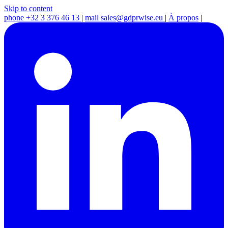
Skip to content
phone
+32 3 376 46 13
|
mail
sales@gdprwise.eu
|
À propos
|