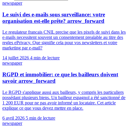
newspaper
Le suivi des e-mails sous surveillance: votre
organisation est-elle prête?
arrow_forward
Le regulateur francais CNIL precise que les pixels de suivi dans les
e-mails necessitent souvent un consentement prealable au titre des
regles ePrivacy. Que signifie cela pour vos newsletters et votre
marketing par e-mail?
14 juillet 2026
4 min de lecture
newspaper
RGPD et immobilier: ce que les bailleurs doivent
savoir
arrow_forward
Le RGPD s'applique aussi aux bailleurs, y compris les particuliers
possédant plusieurs biens. Un bailleur espagnol a été sanctionné de
1 200 EUR pour ne pas avoir informé un locataire. Cet article
explique ce que vous devez mettre en place.
6 avril 2026
5 min de lecture
newspaper