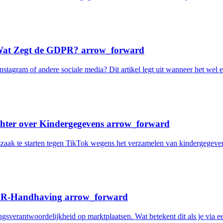
: Wat Zegt de GDPR?
arrow_forward
nstagram of andere sociale media? Dit artikel legt uit wanneer het we
chter over Kindergegevens
arrow_forward
szaak te starten tegen TikTok wegens het verzamelen van kindergegeven
DPR-Handhaving
arrow_forward
gsverantwoordelijkheid op marktplaatsen. Wat betekent dit als je via 