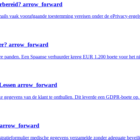
orbereid?
arrow_forward
-mails vaak voorafgaande toestemming vereisen onder de ePrivacy-rege
der?
arrow_forward
 panden. Een Spaanse verhuurder kreeg EUR 1.200 boete voor het niet i
 Lessen
arrow_forward
ke gegevens van de klant te onthullen. Dit leverde een GDPR-boete op.
arrow_forward
istratieformulier medische gegevens verzamelde zonder adequate beveil