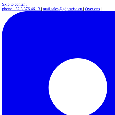
Skip to content
phone
+32 3 376 46 13
|
mail
sales@gdprwise.eu
|
Over ons
|