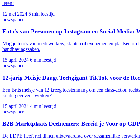
leren?
12 mei 2024
5 min leestijd
newspaper
Foto's van Personen op Instagram en Social Media
Mag je foto's van medewerkers, klanten of evenementen plaatsen op I
handhavingszaken.
15 april 2024
6 min leestijd
newspaper
12-jarig Meisje Daagt Techgigant TikTok voor de Re
Een Brits meisje van 12 kreeg toestemming om een class-action recht
kindergegevens werken?
15 april 2024
4 min leestijd
newspaper
B2B Marktplaats Deelnemers: Bereid je Voor op G
De EDPB heeft richtlijnen uitgevaardigd over gezamenlijke verwerkin