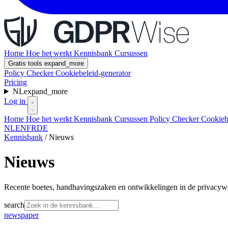
Home
Hoe het werkt
Kennisbank
Cursussen
Gratis tools
expand_more
Policy Checker
Cookiebeleid-generator
Pricing
NL
expand_more
Log in
Home
Hoe het werkt
Kennisbank
Cursussen
Policy Checker
Cookieb
NL
EN
FR
DE
Kennisbank
/
Nieuws
Nieuws
Recente boetes, handhavingszaken en ontwikkelingen in de privacyw
search
newspaper