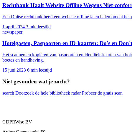
Rechtbank Haalt Website Offline Wegens Niet-confor
Een Duitse rechtbank heeft een website offline laten halen omdat h
1 april 2024
3 min leestijd
newspaper
Hotelgasten, Paspoorten en ID-kaarten: Do's en Do
Het scannen en kopiëren van paspoorten en identiteitskaarten van hote
boetes en handhaving.
15 juni 2023
6 min leestijd
Niet gevonden wat je zocht?
search
Doorzoek de hele bibliotheek
radar
Probeer de gratis scan
GDPRWise BV
Arthur Goemaerelei 50