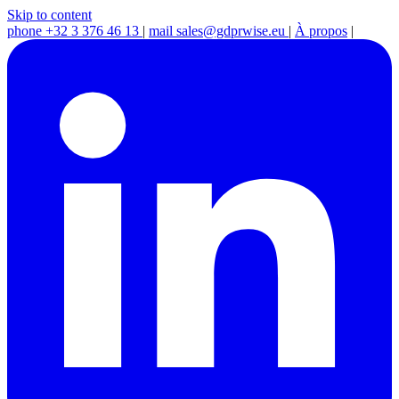
Skip to content
phone
+32 3 376 46 13
|
mail
sales@gdprwise.eu
|
À propos
|