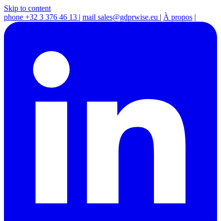
Skip to content
phone
+32 3 376 46 13
|
mail
sales@gdprwise.eu
|
À propos
|