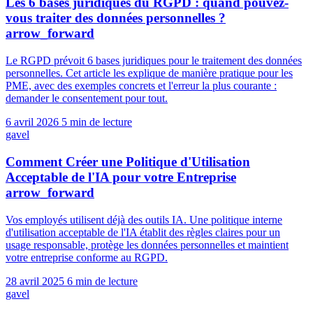
Les 6 bases juridiques du RGPD : quand pouvez-
vous traiter des données personnelles ?
arrow_forward
Le RGPD prévoit 6 bases juridiques pour le traitement des données
personnelles. Cet article les explique de manière pratique pour les
PME, avec des exemples concrets et l'erreur la plus courante :
demander le consentement pour tout.
6 avril 2026
5 min de lecture
gavel
Comment Créer une Politique d'Utilisation
Acceptable de l'IA pour votre Entreprise
arrow_forward
Vos employés utilisent déjà des outils IA. Une politique interne
d'utilisation acceptable de l'IA établit des règles claires pour un
usage responsable, protège les données personnelles et maintient
votre entreprise conforme au RGPD.
28 avril 2025
6 min de lecture
gavel