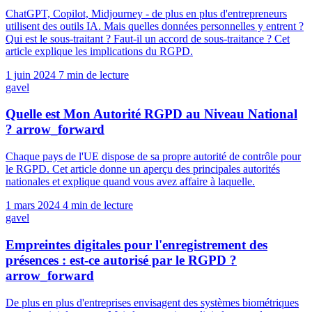
ChatGPT, Copilot, Midjourney - de plus en plus d'entrepreneurs
utilisent des outils IA. Mais quelles données personnelles y entrent ?
Qui est le sous-traitant ? Faut-il un accord de sous-traitance ? Cet
article explique les implications du RGPD.
1 juin 2024
7 min de lecture
gavel
Quelle est Mon Autorité RGPD au Niveau National
?
arrow_forward
Chaque pays de l'UE dispose de sa propre autorité de contrôle pour
le RGPD. Cet article donne un aperçu des principales autorités
nationales et explique quand vous avez affaire à laquelle.
1 mars 2024
4 min de lecture
gavel
Empreintes digitales pour l'enregistrement des
présences : est-ce autorisé par le RGPD ?
arrow_forward
De plus en plus d'entreprises envisagent des systèmes biométriques