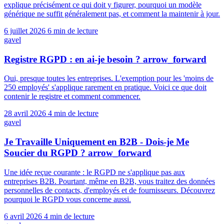
explique précisément ce qui doit y figurer, pourquoi un modèle
générique ne suffit généralement pas, et comment la maintenir à jour.
6 juillet 2026
6 min de lecture
gavel
Registre RGPD : en ai-je besoin ?
arrow_forward
Oui, presque toutes les entreprises. L'exemption pour les 'moins de
250 employés' s'applique rarement en pratique. Voici ce que doit
contenir le registre et comment commencer.
28 avril 2026
4 min de lecture
gavel
Je Travaille Uniquement en B2B - Dois-je Me
Soucier du RGPD ?
arrow_forward
Une idée reçue courante : le RGPD ne s'applique pas aux
entreprises B2B. Pourtant, même en B2B, vous traitez des données
personnelles de contacts, d'employés et de fournisseurs. Découvrez
pourquoi le RGPD vous concerne aussi.
6 avril 2026
4 min de lecture