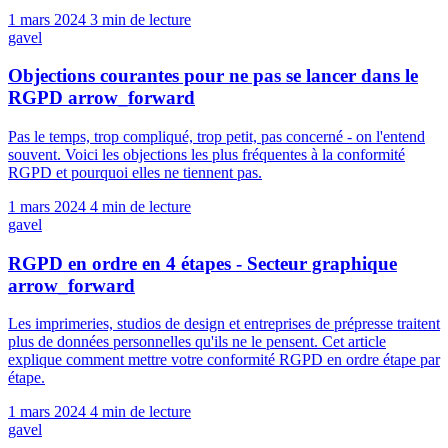
1 mars 2024
3 min de lecture
gavel
Objections courantes pour ne pas se lancer dans le
RGPD
arrow_forward
Pas le temps, trop compliqué, trop petit, pas concerné - on l'entend
souvent. Voici les objections les plus fréquentes à la conformité
RGPD et pourquoi elles ne tiennent pas.
1 mars 2024
4 min de lecture
gavel
RGPD en ordre en 4 étapes - Secteur graphique
arrow_forward
Les imprimeries, studios de design et entreprises de prépresse traitent
plus de données personnelles qu'ils ne le pensent. Cet article
explique comment mettre votre conformité RGPD en ordre étape par
étape.
1 mars 2024
4 min de lecture
gavel