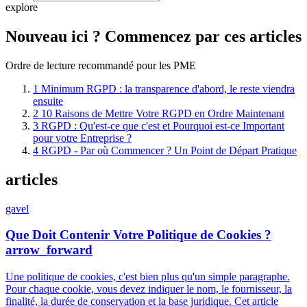
explore
Nouveau ici ? Commencez par ces articles
Ordre de lecture recommandé pour les PME
1
Minimum RGPD : la transparence d'abord, le reste viendra
ensuite
2
10 Raisons de Mettre Votre RGPD en Ordre Maintenant
3
RGPD : Qu'est-ce que c'est et Pourquoi est-ce Important
pour votre Entreprise ?
4
RGPD - Par où Commencer ? Un Point de Départ Pratique
articles
gavel
Que Doit Contenir Votre Politique de Cookies ?
arrow_forward
Une politique de cookies, c'est bien plus qu'un simple paragraphe.
Pour chaque cookie, vous devez indiquer le nom, le fournisseur, la
finalité, la durée de conservation et la base juridique. Cet article