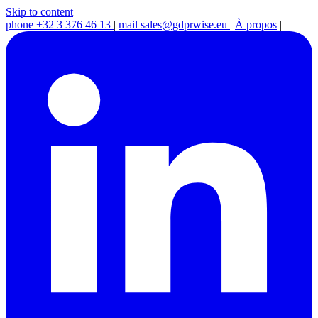
Skip to content
phone
+32 3 376 46 13
|
mail
sales@gdprwise.eu
|
À propos
|