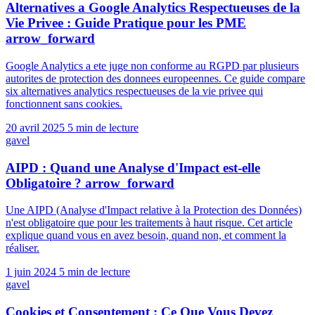
Alternatives a Google Analytics Respectueuses de la
Vie Privee : Guide Pratique pour les PME
arrow_forward
Google Analytics a ete juge non conforme au RGPD par plusieurs
autorites de protection des donnees europeennes. Ce guide compare
six alternatives analytics respectueuses de la vie privee qui
fonctionnent sans cookies.
20 avril 2025
5 min de lecture
gavel
AIPD : Quand une Analyse d'Impact est-elle
Obligatoire ?
arrow_forward
Une AIPD (Analyse d'Impact relative à la Protection des Données)
n'est obligatoire que pour les traitements à haut risque. Cet article
explique quand vous en avez besoin, quand non, et comment la
réaliser.
1 juin 2024
5 min de lecture
gavel
Cookies et Consentement : Ce Que Vous Devez