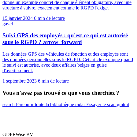
donne un exemple concret de chaque élément obligatoire, avec une
structure à suivre, exactement comme le RGPD l'exige.
15 janvier 2024
6 min de lecture
gavel
Suivi GPS des employés : qu'est-ce qui est autorisé
sous le RGPD ?
arrow_forward
Les données GPS des véhicules de fonction et des employés sont
des données personnelles sous le RGPD. Cet article explique quand
le suivi est autorisé, avec deux affaires belges en guise
d'avertissement.
1 septembre 2023
6 min de lecture
Vous n'avez pas trouvé ce que vous cherchiez ?
search
Parcourir toute la bibliothèque
radar
Essayer le scan gratuit
GDPRWise BV