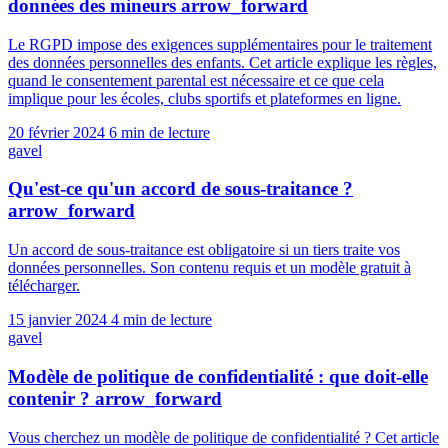
données des mineurs
arrow_forward
Le RGPD impose des exigences supplémentaires pour le traitement
des données personnelles des enfants. Cet article explique les règles,
quand le consentement parental est nécessaire et ce que cela
implique pour les écoles, clubs sportifs et plateformes en ligne.
20 février 2024
6 min de lecture
gavel
Qu'est-ce qu'un accord de sous-traitance ?
arrow_forward
Un accord de sous-traitance est obligatoire si un tiers traite vos
données personnelles. Son contenu requis et un modèle gratuit à
télécharger.
15 janvier 2024
4 min de lecture
gavel
Modèle de politique de confidentialité : que doit-elle
contenir ?
arrow_forward
Vous cherchez un modèle de politique de confidentialité ? Cet article