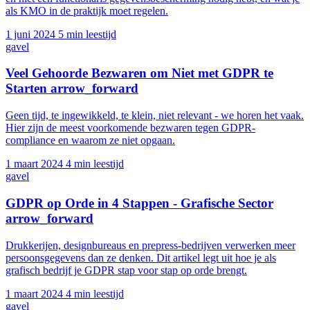
als KMO in de praktijk moet regelen.
1 juni 2024
5 min leestijd
gavel
Veel Gehoorde Bezwaren om Niet met GDPR te
Starten
arrow_forward
Geen tijd, te ingewikkeld, te klein, niet relevant - we horen het vaak.
Hier zijn de meest voorkomende bezwaren tegen GDPR-
compliance en waarom ze niet opgaan.
1 maart 2024
4 min leestijd
gavel
GDPR op Orde in 4 Stappen - Grafische Sector
arrow_forward
Drukkerijen, designbureaus en prepress-bedrijven verwerken meer
persoonsgegevens dan ze denken. Dit artikel legt uit hoe je als
grafisch bedrijf je GDPR stap voor stap op orde brengt.
1 maart 2024
4 min leestijd
gavel