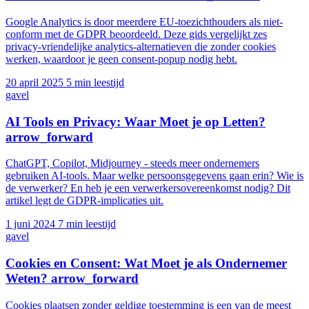
Google Analytics is door meerdere EU-toezichthouders als niet-
conform met de GDPR beoordeeld. Deze gids vergelijkt zes
privacy-vriendelijke analytics-alternatieven die zonder cookies
werken, waardoor je geen consent-popup nodig hebt.
20 april 2025
5 min leestijd
gavel
AI Tools en Privacy: Waar Moet je op Letten?
arrow_forward
ChatGPT, Copilot, Midjourney - steeds meer ondernemers
gebruiken AI-tools. Maar welke persoonsgegevens gaan erin? Wie is
de verwerker? En heb je een verwerkersovereenkomst nodig? Dit
artikel legt de GDPR-implicaties uit.
1 juni 2024
7 min leestijd
gavel
Cookies en Consent: Wat Moet je als Ondernemer
Weten?
arrow_forward
Cookies plaatsen zonder geldige toestemming is een van de meest