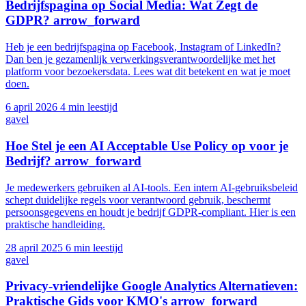
Bedrijfspagina op Social Media: Wat Zegt de
GDPR?
arrow_forward
Heb je een bedrijfspagina op Facebook, Instagram of LinkedIn?
Dan ben je gezamenlijk verwerkingsverantwoordelijke met het
platform voor bezoekersdata. Lees wat dit betekent en wat je moet
doen.
6 april 2026
4 min leestijd
gavel
Hoe Stel je een AI Acceptable Use Policy op voor je
Bedrijf?
arrow_forward
Je medewerkers gebruiken al AI-tools. Een intern AI-gebruiksbeleid
schept duidelijke regels voor verantwoord gebruik, beschermt
persoonsgegevens en houdt je bedrijf GDPR-compliant. Hier is een
praktische handleiding.
28 april 2025
6 min leestijd
gavel
Privacy-vriendelijke Google Analytics Alternatieven:
Praktische Gids voor KMO's
arrow_forward