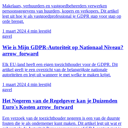
Makelaars, verhuurders en vastgoedbeheerders verwerken
persoonsgegevens van huurders, kopers en verkopers. Dit artikel
legt uit hoe je als vastgoedprofessional je GDPR stap voor stap op
orde brengt.
1 maart 2024
4 min leestijd
gavel
Wie is Mijn GDPR-Autoriteit op Nationaal Niveau?
arrow_forward
Elk EU-land heeft een eigen toezichthouder voor de GDPR. Dit
artikel geeft je een overzicht van de belangrijkste nationale
autoriteiten en legt uit wanneer je met welke te maken krijgt.
1 maart 2024
4 min leestijd
gavel
Het Negeren van de Regelgever kan je Duizenden
Euro's Kosten
arrow_forward
Een verzoek van de toezichthouder negeren is een van de duurste
fouten die je als ondernemer kunt maken. Dit artikel legt uit wat er