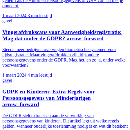
gebeurt als de Autoriteit Persoonsgegevens of GBA contact met je
opneemt.
1 maart 2024
3 min leestijd
gavel
Vingerafdrukscans voor Aanwezigheidsregistratie:
Mag dat onder de GDPR?
arrow_forward
Steeds meer bedrijven overwegen biometrische systemen voor
tijdsregistratie. Maar vingerafdrukken zijn bijzondere
persoonsgegevens onder de GDPR. Mag het, en zo ja, onder welke
voorwaarden?
1 maart 2024
4 min leestijd
gavel
GDPR en Kinderen: Extra Regels voor
Persoonsgegevens van Minderjarigen
arrow_forward
De GDPR stelt extra eisen aan de verwerking van
persoonsgegevens van kinderen. Dit artikel legt uit welke regels
gelden, wanneer ouderlijke toestemming nodig is en wat dit betekent