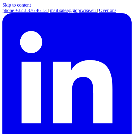
Skip to content
phone
+32 3 376 46 13
|
mail
sales@gdprwise.eu
|
Over ons
|