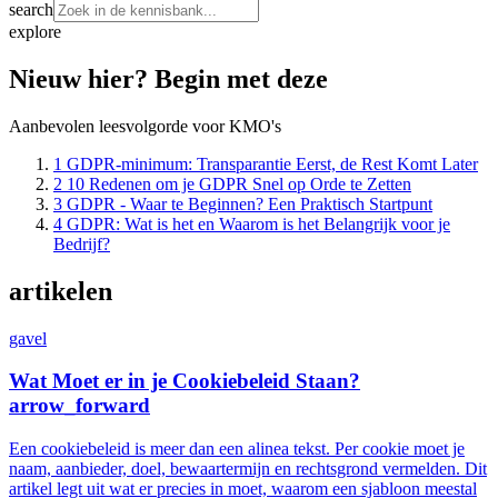
search
explore
Nieuw hier? Begin met deze
Aanbevolen leesvolgorde voor KMO's
1
GDPR-minimum: Transparantie Eerst, de Rest Komt Later
2
10 Redenen om je GDPR Snel op Orde te Zetten
3
GDPR - Waar te Beginnen? Een Praktisch Startpunt
4
GDPR: Wat is het en Waarom is het Belangrijk voor je
Bedrijf?
artikelen
gavel
Wat Moet er in je Cookiebeleid Staan?
arrow_forward
Een cookiebeleid is meer dan een alinea tekst. Per cookie moet je
naam, aanbieder, doel, bewaartermijn en rechtsgrond vermelden. Dit
artikel legt uit wat er precies in moet, waarom een sjabloon meestal