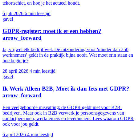
tekortschiet, en hoe je het actueel houdt.
6 juli 2026
6 min leestijd
gavel
GDPR-register: moet ik er een hebben?
arrow_forward
Ja, vrijwel elk bedrijf wel. De uitzondering voor 'minder dan 250
werknemers' geldt in de praktijk bijna nooit. Wat moet erin staan en
hoe begin je?
28 april 2026
4 min leestijd
gavel
Ik Werk Alleen B2B, Moet ik dan Iets met GDPR?
arrow_forward
Een veelgehoorde misvatting: de GDPR geldt niet voor B2B-
bedrijven. Maar ook in B2B verwerk je persoonsgegevens van
contactpersonen, werknemers en leveranciers. Lees waarom GDPR
ook voor jou geldt.
6 april 2026
4 min leestijd