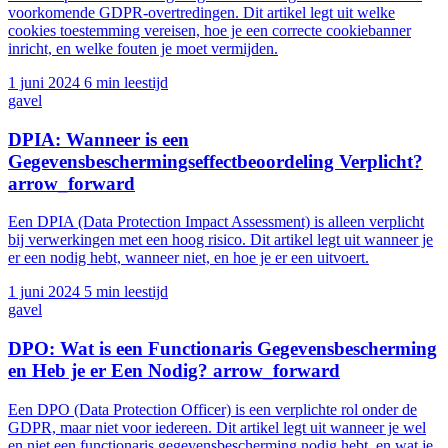
voorkomende GDPR-overtredingen. Dit artikel legt uit welke
cookies toestemming vereisen, hoe je een correcte cookiebanner
inricht, en welke fouten je moet vermijden.
1 juni 2024
6 min leestijd
gavel
DPIA: Wanneer is een
Gegevensbeschermingseffectbeoordeling Verplicht?
arrow_forward
Een DPIA (Data Protection Impact Assessment) is alleen verplicht
bij verwerkingen met een hoog risico. Dit artikel legt uit wanneer je
er een nodig hebt, wanneer niet, en hoe je er een uitvoert.
1 juni 2024
5 min leestijd
gavel
DPO: Wat is een Functionaris Gegevensbescherming
en Heb je er Een Nodig?
arrow_forward
Een DPO (Data Protection Officer) is een verplichte rol onder de
GDPR, maar niet voor iedereen. Dit artikel legt uit wanneer je wel
en niet een functionaris gegevensbescherming nodig hebt, en wat je