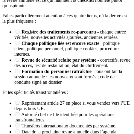
la revue annuelle est ce qui maintient la checklist honnête plutôt
qu’aspirante.
Faites particulièrement attention à ces quatre items, où la dérive est
la plus fréquente :
Registre des traitements re-parcouru
- chaque entrée
vérifiée, nouvelles activités ajoutées, anciennes retirées.
Chaque politique liée est encore exacte
- politique
client, politique personnel, politique cookies, procédures
internes.
Revue de sécurité refaite par système
- correctifs, revue
des accès, test de restauration, état du chiffrement.
Formation du personnel rafraîchie
- tous ont fait la
session annuelle ; les nouveaux sont formés ; code de
conduite signé au dossier.
Et les spécificités transfrontalières :
Représentant article 27 en place si vous vendez vers l’UE
depuis hors UE.
Autorité chef de file identifiée pour les opérations
transfrontalières.
Transferts internationaux documentés par système.
Date de la prochaine revue annuelle dans l’agenda.