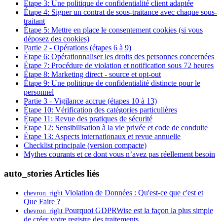
Étape 3: Une politique de confidentialité client adaptée
Étape 4: Signer un contrat de sous-traitance avec chaque sous-
traitant
Étape 5: Mettre en place le consentement cookies (si vous
déposez des cookies)
Partie 2 - Opérations (étapes 6 à 9)
Étape 6: Opérationnaliser les droits des personnes concernées
Étape 7: Procédure de violation et notification sous 72 heures
Étape 8: Marketing direct - source et opt-out
Étape 9: Une politique de confidentialité distincte pour le
personnel
Partie 3 - Vigilance accrue (étapes 10 à 13)
Étape 10: Vérification des catégories particulières
Étape 11: Revue des pratiques de sécurité
Étape 12: Sensibilisation à la vie privée et code de conduite
Étape 13: Aspects internationaux et revue annuelle
Checklist principale (version compacte)
Mythes courants et ce dont vous n’avez pas réellement besoin
auto_stories
Articles liés
Violation de Données : Qu'est-ce que c'est et
chevron_right
Que Faire ?
Pourquoi GDPRWise est la façon la plus simple
chevron_right
de créer votre registre des traitements