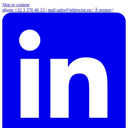
Skip to content
phone
+32 3 376 46 13
|
mail
sales@gdprwise.eu
|
À propos
|