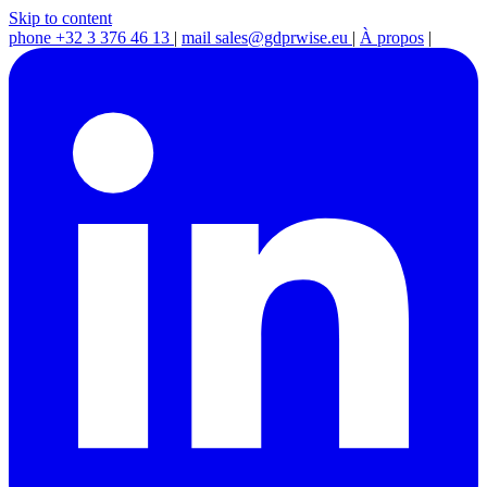
Skip to content
phone
+32 3 376 46 13
|
mail
sales@gdprwise.eu
|
À propos
|