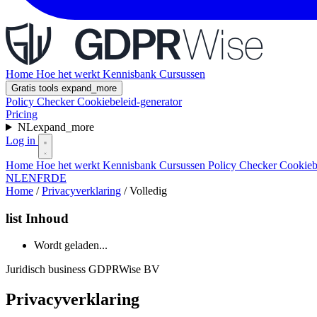
Home
Hoe het werkt
Kennisbank
Cursussen
Gratis tools
expand_more
Policy Checker
Cookiebeleid-generator
Pricing
NL
expand_more
Log in
Home
Hoe het werkt
Kennisbank
Cursussen
Policy Checker
Cookieb
NL
EN
FR
DE
Home
/
Privacyverklaring
/
Volledig
list
Inhoud
Wordt geladen...
Juridisch
business
GDPRWise BV
Privacyverklaring