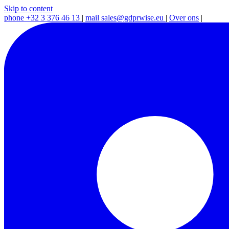
Skip to content
phone
+32 3 376 46 13
|
mail
sales@gdprwise.eu
|
Over ons
|