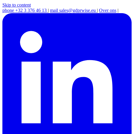
Skip to content
phone
+32 3 376 46 13
|
mail
sales@gdprwise.eu
|
Over ons
|