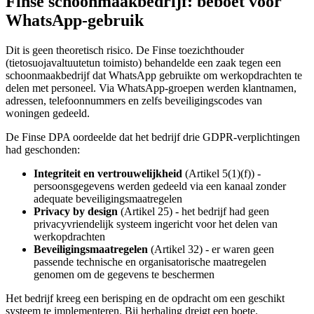
Finse schoonmaakbedrijf: beboet voor
WhatsApp-gebruik
Dit is geen theoretisch risico. De Finse toezichthouder
(tietosuojavaltuutetun toimisto) behandelde een zaak tegen een
schoonmaakbedrijf dat WhatsApp gebruikte om werkopdrachten te
delen met personeel. Via WhatsApp-groepen werden klantnamen,
adressen, telefoonnummers en zelfs beveiligingscodes van
woningen gedeeld.
De Finse DPA oordeelde dat het bedrijf drie GDPR-verplichtingen
had geschonden:
Integriteit en vertrouwelijkheid
(Artikel 5(1)(f)) -
persoonsgegevens werden gedeeld via een kanaal zonder
adequate beveiligingsmaatregelen
Privacy by design
(Artikel 25) - het bedrijf had geen
privacyvriendelijk systeem ingericht voor het delen van
werkopdrachten
Beveiligingsmaatregelen
(Artikel 32) - er waren geen
passende technische en organisatorische maatregelen
genomen om de gegevens te beschermen
Het bedrijf kreeg een berisping en de opdracht om een geschikt
systeem te implementeren. Bij herhaling dreigt een boete.