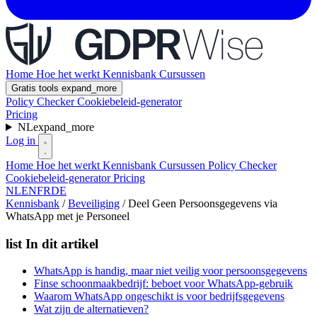
Home
Hoe het werkt
Kennisbank
Cursussen
Gratis tools
expand_more
Policy Checker
Cookiebeleid-generator
Pricing
NL
expand_more
Log in
Home
Hoe het werkt
Kennisbank
Cursussen
Policy Checker
Cookiebeleid-generator
Pricing
NL
EN
FR
DE
Kennisbank
/
Beveiliging
/
Deel Geen Persoonsgegevens via
WhatsApp met je Personeel
list
In dit artikel
WhatsApp is handig, maar niet veilig voor persoonsgegevens
Finse schoonmaakbedrijf: beboet voor WhatsApp-gebruik
Waarom WhatsApp ongeschikt is voor bedrijfsgegevens
Wat zijn de alternatieven?