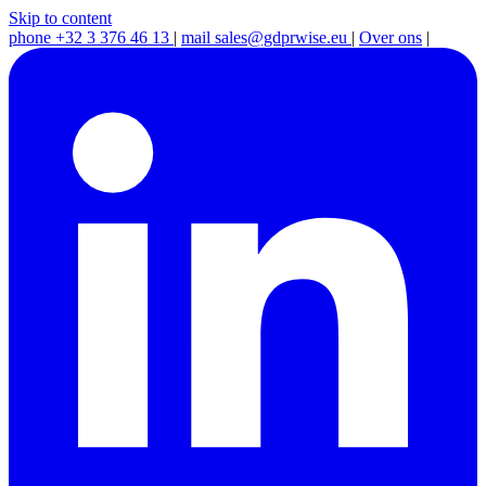
Skip to content
phone
+32 3 376 46 13
|
mail
sales@gdprwise.eu
|
Over ons
|