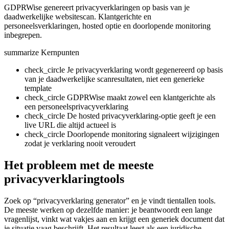
GDPRWise genereert privacyverklaringen op basis van je
daadwerkelijke websitescan. Klantgerichte en
personeelsverklaringen, hosted optie en doorlopende monitoring
inbegrepen.
summarize
Kernpunten
check_circle
Je privacyverklaring wordt gegenereerd op basis
van je daadwerkelijke scanresultaten, niet een generieke
template
check_circle
GDPRWise maakt zowel een klantgerichte als
een personeelsprivacyverklaring
check_circle
De hosted privacyverklaring-optie geeft je een
live URL die altijd actueel is
check_circle
Doorlopende monitoring signaleert wijzigingen
zodat je verklaring nooit veroudert
Het probleem met de meeste
privacyverklaringtools
Zoek op “privacyverklaring generator” en je vindt tientallen tools.
De meeste werken op dezelfde manier: je beantwoordt een lange
vragenlijst, vinkt wat vakjes aan en krijgt een generiek document dat
je situatie vaag beschrijft. Het resultaat leest als een juridische