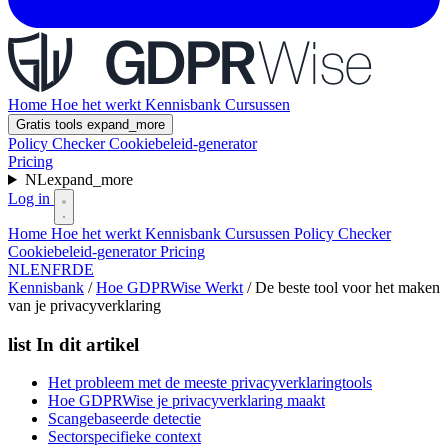
Home
Hoe het werkt
Kennisbank
Cursussen
Gratis tools
expand_more
Policy Checker
Cookiebeleid-generator
Pricing
NL
expand_more
Log in
Home
Hoe het werkt
Kennisbank
Cursussen
Policy Checker
Cookiebeleid-generator
Pricing
NL
EN
FR
DE
Kennisbank
/
Hoe GDPRWise Werkt
/
De beste tool voor het maken
van je privacyverklaring
list
In dit artikel
Het probleem met de meeste privacyverklaringtools
Hoe GDPRWise je privacyverklaring maakt
Scangebaseerde detectie
Sectorspecifieke context