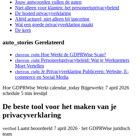
Jouw antwoorden vullen de gaten
Niet alleen voor klanten: het personeelsprivacybeleid
De hosted privacyverklaring
Altijd actueel, niet alleen bij lancering
Wat een goede privacyverklaring maakt
De kern
auto_stories
Gerelateerd
Hoe Werkt de GDPRWise Scan?
chevron_right
Personeelsprivacybeleid: Wat je Werknemers
chevron_right
Moet Vertellen
Je Privacyverklaring Publiceren: Website, E-
chevron_right
commerce en Social Media
Hoe GDPRWise Werkt
calendar_today
Bijgewerkt: 7 april 2026
schedule
5 min leestijd
De beste tool voor het maken van je
privacyverklaring
Laatst beoordeeld 7 april 2026 · het GDPRWise juridisch
verified
team