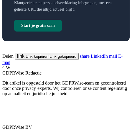
Klantgerichte en personeelsverklaring inbegrepen, met een
gehoste URL die altijd actueel blijft.
Start je gratis scan
Delen
link
share
LinkedIn
mail
E-
Link kopiëren
Link gekopieerd
mail
GW
GDPRWise Redactie
Dit artikel is opgesteld door het GDPRWise-team en gecontroleerd
door onze privacy-experts. Wij controleren onze content regelmatig
op actualiteit en juridische juistheid.
GDPRWise BV