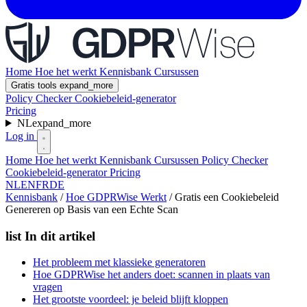
Home
Hoe het werkt
Kennisbank
Cursussen
Gratis tools
expand_more
Policy Checker
Cookiebeleid-generator
Pricing
NL
expand_more
Log in
Home
Hoe het werkt
Kennisbank
Cursussen
Policy Checker
Cookiebeleid-generator
Pricing
NL
EN
FR
DE
Kennisbank
/
Hoe GDPRWise Werkt
/
Gratis een Cookiebeleid
Genereren op Basis van een Echte Scan
list
In dit artikel
Het probleem met klassieke generatoren
Hoe GDPRWise het anders doet: scannen in plaats van
vragen
Het grootste voordeel: je beleid blijft kloppen