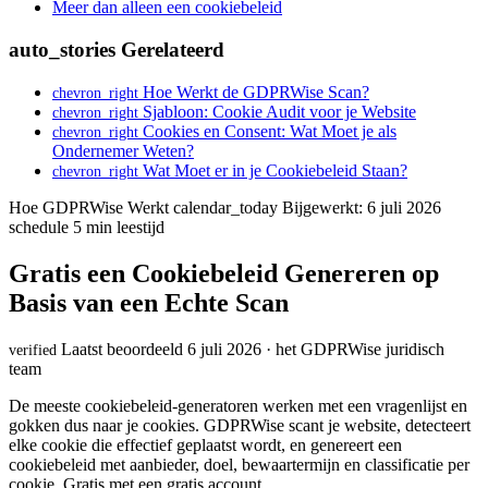
Meer dan alleen een cookiebeleid
auto_stories
Gerelateerd
Hoe Werkt de GDPRWise Scan?
chevron_right
Sjabloon: Cookie Audit voor je Website
chevron_right
Cookies en Consent: Wat Moet je als
chevron_right
Ondernemer Weten?
Wat Moet er in je Cookiebeleid Staan?
chevron_right
Hoe GDPRWise Werkt
calendar_today
Bijgewerkt: 6 juli 2026
schedule
5 min leestijd
Gratis een Cookiebeleid Genereren op
Basis van een Echte Scan
Laatst beoordeeld 6 juli 2026 · het GDPRWise juridisch
verified
team
De meeste cookiebeleid-generatoren werken met een vragenlijst en
gokken dus naar je cookies. GDPRWise scant je website, detecteert
elke cookie die effectief geplaatst wordt, en genereert een
cookiebeleid met aanbieder, doel, bewaartermijn en classificatie per
cookie. Gratis met een gratis account.