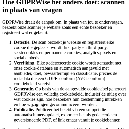
Hoe GDPRWise het anders doet: scannen
in plaats van vragen
GDPRWise draait de aanpak om. In plaats van jou te ondervragen,
bezoekt onze scanner je website zoals een echte bezoeker en
registreert wat er gebeurt:
Detectie.
De scan bezoekt je website en registreert elke
cookie die geplaatst wordt: first-party en third-party,
sessiecookies en permanente cookies, analytics-pixels en
social embeds.
Verrijking.
Elke gedetecteerde cookie wordt gematcht met
onze cookie-database en automatisch aangevuld met
aanbieder, doel, bewaartermijn en classificatie, precies de
metadata die een GDPR-conform (AVG-conform)
cookiebeleid vereist.
Generatie.
Op basis van de aangevulde cookietabel genereert
GDPRWise een volledig cookiebeleid, inclusief de uitleg over
wat cookies zijn, hoe bezoekers hun toestemming intrekken
en hoe wijzigingen gecommuniceerd worden.
Publicatie.
Publiceer het beleid via een snippet die
automatisch mee-updatet, exporteer het als gedateerde en
geversioneerde PDF, of link ernaar vanuit je cookiebanner.