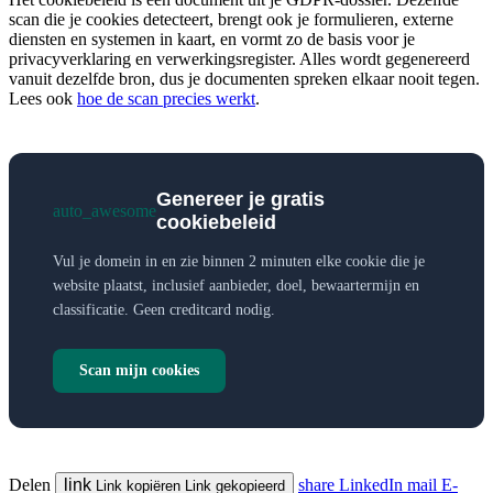
scan die je cookies detecteert, brengt ook je formulieren, externe
diensten en systemen in kaart, en vormt zo de basis voor je
privacyverklaring en verwerkingsregister. Alles wordt gegenereerd
vanuit dezelfde bron, dus je documenten spreken elkaar nooit tegen.
Lees ook
hoe de scan precies werkt
.
Genereer je gratis
auto_awesome
cookiebeleid
Vul je domein in en zie binnen 2 minuten elke cookie die je
website plaatst, inclusief aanbieder, doel, bewaartermijn en
classificatie. Geen creditcard nodig.
Scan mijn cookies
Delen
link
share
LinkedIn
mail
E-
Link kopiëren
Link gekopieerd