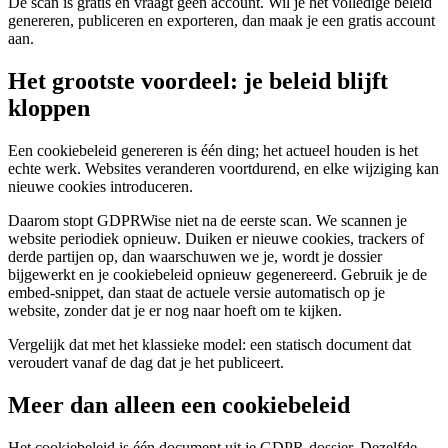
De scan is gratis en vraagt geen account. Wil je het volledige beleid
genereren, publiceren en exporteren, dan maak je een gratis account
aan.
Het grootste voordeel: je beleid blijft
kloppen
Een cookiebeleid genereren is één ding; het actueel houden is het
echte werk. Websites veranderen voortdurend, en elke wijziging kan
nieuwe cookies introduceren.
Daarom stopt GDPRWise niet na de eerste scan. We scannen je
website periodiek opnieuw. Duiken er nieuwe cookies, trackers of
derde partijen op, dan waarschuwen we je, wordt je dossier
bijgewerkt en je cookiebeleid opnieuw gegenereerd. Gebruik je de
embed-snippet, dan staat de actuele versie automatisch op je
website, zonder dat je er nog naar hoeft om te kijken.
Vergelijk dat met het klassieke model: een statisch document dat
veroudert vanaf de dag dat je het publiceert.
Meer dan alleen een cookiebeleid
Het cookiebeleid is één document uit je GDPR-dossier. Dezelfde