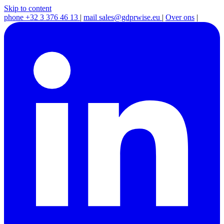
Skip to content
phone
+32 3 376 46 13
|
mail
sales@gdprwise.eu
|
Over ons
|