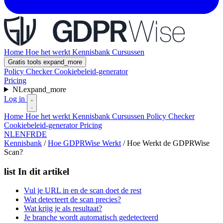
Home
Hoe het werkt
Kennisbank
Cursussen
Gratis tools
expand_more
Policy Checker
Cookiebeleid-generator
Pricing
NL
expand_more
Log in
Home
Hoe het werkt
Kennisbank
Cursussen
Policy Checker
Cookiebeleid-generator
Pricing
NL
EN
FR
DE
Kennisbank
/
Hoe GDPRWise Werkt
/
Hoe Werkt de GDPRWise
Scan?
list
In dit artikel
Vul je URL in en de scan doet de rest
Wat detecteert de scan precies?
Wat krijg je als resultaat?
Je branche wordt automatisch gedetecteerd