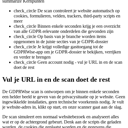
summarize
Kernpunten
check_circle
De scan controleert je website automatisch op
cookies, formulieren, velden, trackers, third-party scripts en
meer
check_circle
Binnen enkele seconden krijg je een overzicht
van alle GDPR-relevante onderdelen die gevonden zijn
check_circle
Op basis van je branche worden items
opgenomen in de juiste secties van je GDPR-dossier
check_circle
Je krijgt volledige gasttoegang tot de
GDPRWise-app om je GDPR-dossier te bekijken, verrijken
en verder te brengen
check_circle
Geen account nodig - vul je URL in en de scan
doet de rest
Vul je URL in en de scan doet de rest
De GDPRWise scan is ontworpen om je binnen enkele seconden
een helder beeld te geven van de privacysituatie op je website. Geen
ingewikkelde installaties, geen technische voorkennis nodig. Je vult
je website-adres in, klikt op start, en onze scanner gaat aan de slag.
De scan simuleert een normaal websitebezoek en analyseert alles
wat er op de achtergrond gebeurt. Denk aan de scripts die geladen
worden, de cookies die geplaatst worden en de gegevens die