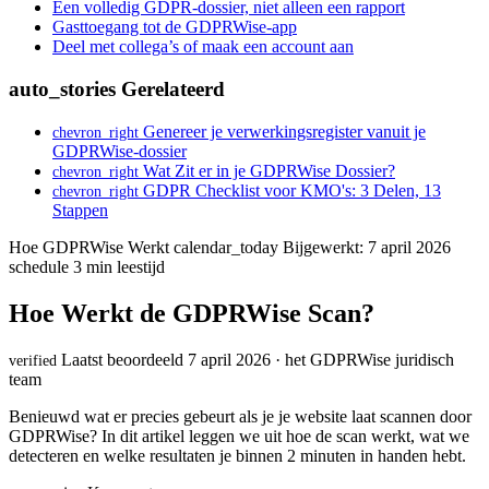
Een volledig GDPR-dossier, niet alleen een rapport
Gasttoegang tot de GDPRWise-app
Deel met collega’s of maak een account aan
auto_stories
Gerelateerd
Genereer je verwerkingsregister vanuit je
chevron_right
GDPRWise-dossier
Wat Zit er in je GDPRWise Dossier?
chevron_right
GDPR Checklist voor KMO's: 3 Delen, 13
chevron_right
Stappen
Hoe GDPRWise Werkt
calendar_today
Bijgewerkt: 7 april 2026
schedule
3 min leestijd
Hoe Werkt de GDPRWise Scan?
Laatst beoordeeld 7 april 2026 · het GDPRWise juridisch
verified
team
Benieuwd wat er precies gebeurt als je je website laat scannen door
GDPRWise? In dit artikel leggen we uit hoe de scan werkt, wat we
detecteren en welke resultaten je binnen 2 minuten in handen hebt.