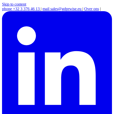
Skip to content
phone
+32 3 376 46 13
|
mail
sales@gdprwise.eu
|
Over ons
|