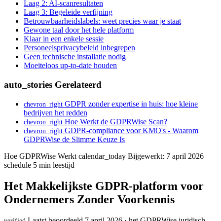
Laag 2: AI-scanresultaten
Laag 3: Begeleide verfijning
Betrouwbaarheidslabels: weet precies waar je staat
Gewone taal door het hele platform
Klaar in een enkele sessie
Personeelsprivacybeleid inbegrepen
Geen technische installatie nodig
Moeiteloos up-to-date houden
auto_stories
Gerelateerd
GDPR zonder expertise in huis: hoe kleine
chevron_right
bedrijven het redden
Hoe Werkt de GDPRWise Scan?
chevron_right
GDPR-compliance voor KMO's - Waarom
chevron_right
GDPRWise de Slimme Keuze Is
Hoe GDPRWise Werkt
calendar_today
Bijgewerkt: 7 april 2026
schedule
5 min leestijd
Het Makkelijkste GDPR-platform voor
Ondernemers Zonder Voorkennis
Laatst beoordeeld 7 april 2026 · het GDPRWise juridisch
verified