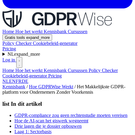
Home
Hoe het werkt
Kennisbank
Cursussen
Gratis tools
expand_more
Policy Checker
Cookiebeleid-generator
Pricing
NL
expand_more
Log in
Home
Hoe het werkt
Kennisbank
Cursussen
Policy Checker
Cookiebeleid-generator
Pricing
NL
EN
FR
DE
Kennisbank
/
Hoe GDPRWise Werkt
/
Het Makkelijkste GDPR-
platform voor Ondernemers Zonder Voorkennis
list
In dit artikel
GDPR-compliance zou geen rechtenstudie moeten vereisen
Hoe de AI-scan het giswerk wegneemt
Drie lagen die je dossier opbouwen
Laag 1: Sectorbasis