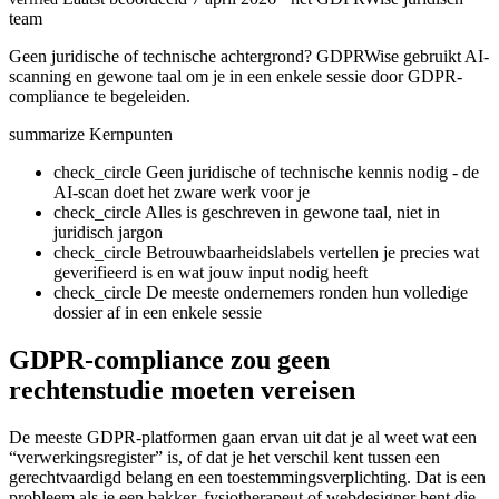
team
Geen juridische of technische achtergrond? GDPRWise gebruikt AI-
scanning en gewone taal om je in een enkele sessie door GDPR-
compliance te begeleiden.
summarize
Kernpunten
check_circle
Geen juridische of technische kennis nodig - de
AI-scan doet het zware werk voor je
check_circle
Alles is geschreven in gewone taal, niet in
juridisch jargon
check_circle
Betrouwbaarheidslabels vertellen je precies wat
geverifieerd is en wat jouw input nodig heeft
check_circle
De meeste ondernemers ronden hun volledige
dossier af in een enkele sessie
GDPR-compliance zou geen
rechtenstudie moeten vereisen
De meeste GDPR-platformen gaan ervan uit dat je al weet wat een
“verwerkingsregister” is, of dat je het verschil kent tussen een
gerechtvaardigd belang en een toestemmingsverplichting. Dat is een
probleem als je een bakker, fysiotherapeut of webdesigner bent die