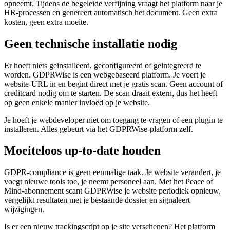
opneemt. Tijdens de begeleide verfijning vraagt het platform naar je
HR-processen en genereert automatisch het document. Geen extra
kosten, geen extra moeite.
Geen technische installatie nodig
Er hoeft niets geinstalleerd, geconfigureerd of geintegreerd te
worden. GDPRWise is een webgebaseerd platform. Je voert je
website-URL in en begint direct met je gratis scan. Geen account of
creditcard nodig om te starten. De scan draait extern, dus het heeft
op geen enkele manier invloed op je website.
Je hoeft je webdeveloper niet om toegang te vragen of een plugin te
installeren. Alles gebeurt via het GDPRWise-platform zelf.
Moeiteloos up-to-date houden
GDPR-compliance is geen eenmalige taak. Je website verandert, je
voegt nieuwe tools toe, je neemt personeel aan. Met het Peace of
Mind-abonnement scant GDPRWise je website periodiek opnieuw,
vergelijkt resultaten met je bestaande dossier en signaleert
wijzigingen.
Is er een nieuw trackingscript op je site verschenen? Het platform