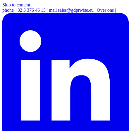
Skip to content
phone
+32 3 376 46 13
|
mail
sales@gdprwise.eu
|
Over ons
|