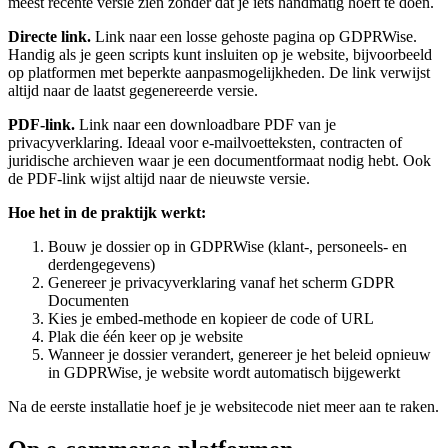
meest recente versie zien zonder dat je iets handmatig hoeft te doen.
Directe link.
Link naar een losse gehoste pagina op GDPRWise.
Handig als je geen scripts kunt insluiten op je website, bijvoorbeeld
op platformen met beperkte aanpasmogelijkheden. De link verwijst
altijd naar de laatst gegenereerde versie.
PDF-link.
Link naar een downloadbare PDF van je
privacyverklaring. Ideaal voor e-mailvoetteksten, contracten of
juridische archieven waar je een documentformaat nodig hebt. Ook
de PDF-link wijst altijd naar de nieuwste versie.
Hoe het in de praktijk werkt:
Bouw je dossier op in GDPRWise (klant-, personeels- en
derdengegevens)
Genereer je privacyverklaring vanaf het scherm GDPR
Documenten
Kies je embed-methode en kopieer de code of URL
Plak die één keer op je website
Wanneer je dossier verandert, genereer je het beleid opnieuw
in GDPRWise, je website wordt automatisch bijgewerkt
Na de eerste installatie hoef je je websitecode niet meer aan te raken.