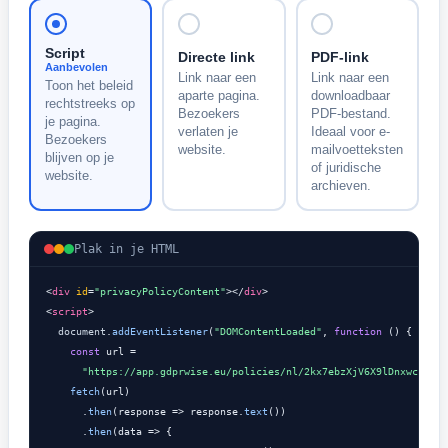
Script
Directe link
PDF-link
Aanbevolen
Link naar een
Link naar een
Toon het beleid
aparte pagina.
downloadbaar
rechtstreeks op
Bezoekers
PDF-bestand.
je pagina.
verlaten je
Ideaal voor e-
Bezoekers
website.
mailvoetteksten
blijven op je
of juridische
website.
archieven.
Plak in je HTML
<
div
id
=
"privacyPolicyContent"
></
div
>

<
script
>

document
.
addEventListener
(
"DOMContentLoaded"
, 
function
 () {

const
 url =

"https://app.gdprwise.eu/policies/nl/2kx7ebzXjV6X9lDnxwcSnGED
fetch
(url)

      .
then
(response => response.
text
())

      .
then
(data => {
