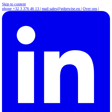
Skip to content
phone
+32 3 376 46 13
|
mail
sales@gdprwise.eu
|
Over ons
|