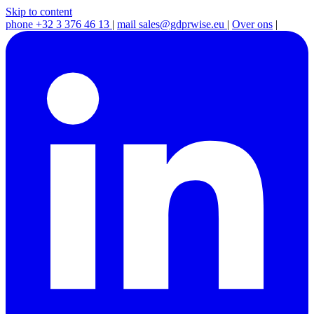
Skip to content
phone
+32 3 376 46 13
|
mail
sales@gdprwise.eu
|
Over ons
|