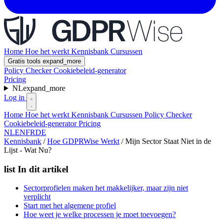
Home
Hoe het werkt
Kennisbank
Cursussen
Gratis tools
expand_more
Policy Checker
Cookiebeleid-generator
Pricing
NL
expand_more
Log in
Home
Hoe het werkt
Kennisbank
Cursussen
Policy Checker
Cookiebeleid-generator
Pricing
NL
EN
FR
DE
Kennisbank
/
Hoe GDPRWise Werkt
/
Mijn Sector Staat Niet in de
Lijst - Wat Nu?
list
In dit artikel
Sectorprofielen maken het makkelijker, maar zijn niet
verplicht
Start met het algemene profiel
Hoe weet je welke processen je moet toevoegen?