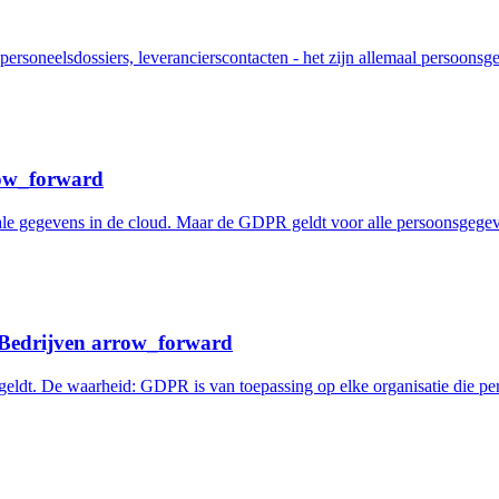
ersoneelsdossiers, leverancierscontacten - het zijn allemaal persoonsge
ow_forward
ale gegevens in de cloud. Maar de GDPR geldt voor alle persoonsgegeve
 Bedrijven
arrow_forward
eldt. De waarheid: GDPR is van toepassing op elke organisatie die pers