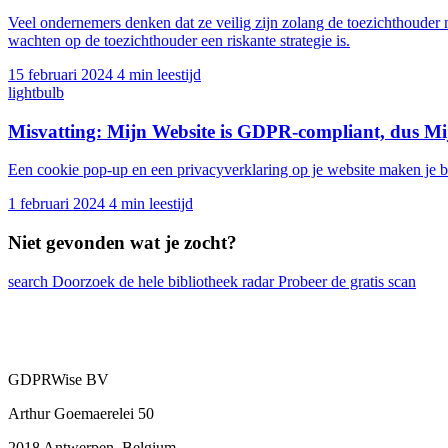
Veel ondernemers denken dat ze veilig zijn zolang de toezichthouder 
wachten op de toezichthouder een riskante strategie is.
15 februari 2024
4 min leestijd
lightbulb
Misvatting: Mijn Website is GDPR-compliant, dus Mi
Een cookie pop-up en een privacyverklaring op je website maken je bed
1 februari 2024
4 min leestijd
Niet gevonden wat je zocht?
search
Doorzoek de hele bibliotheek
radar
Probeer de gratis scan
GDPRWise BV
Arthur Goemaerelei 50
2018 Antwerpen, Belgium