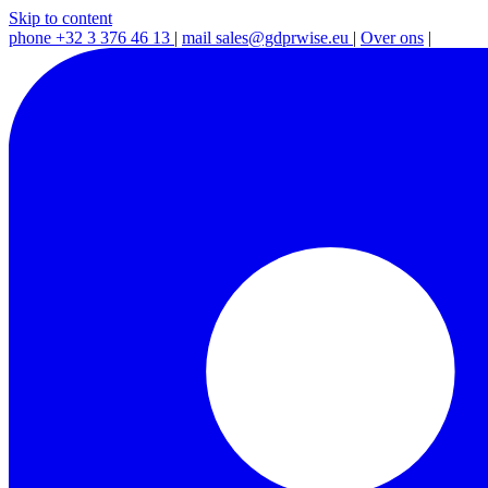
Skip to content
phone
+32 3 376 46 13
|
mail
sales@gdprwise.eu
|
Over ons
|