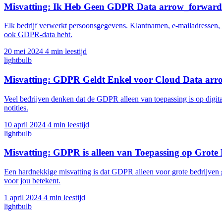
Misvatting: Ik Heb Geen GDPR Data
arrow_forward
Elk bedrijf verwerkt persoonsgegevens. Klantnamen, e-mailadressen, p
ook GDPR-data hebt.
20 mei 2024
4 min leestijd
lightbulb
Misvatting: GDPR Geldt Enkel voor Cloud Data
arr
Veel bedrijven denken dat de GDPR alleen van toepassing is op digit
notities.
10 april 2024
4 min leestijd
lightbulb
Misvatting: GDPR is alleen van Toepassing op Grote
Een hardnekkige misvatting is dat GDPR alleen voor grote bedrijven g
voor jou betekent.
1 april 2024
4 min leestijd
lightbulb