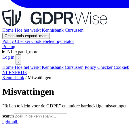
Home
Hoe het werkt
Kennisbank
Cursussen
Gratis tools
expand_more
Policy Checker
Cookiebeleid-generator
Pricing
NL
expand_more
Log in
Home
Hoe het werkt
Kennisbank
Cursussen
Policy Checker
Cookieb
NL
EN
FR
DE
Kennisbank
/
Misvattingen
Misvattingen
"Ik ben te klein voor de GDPR" en andere hardnekkige misvattingen.
search
lightbulb