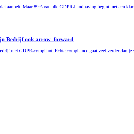
niet aanbelt. Maar 89% van alle GDPR-handhaving begint met een klacht 
jn Bedrijf ook
arrow_forward
rijf niet GDPR-compliant. Echte compliance gaat veel verder dan je webs