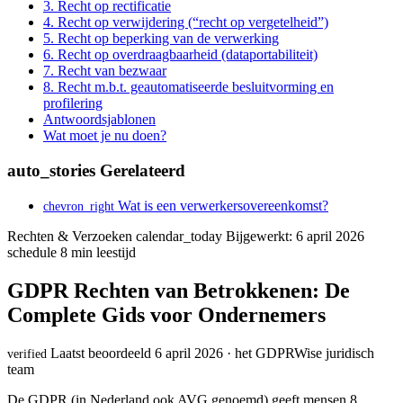
3. Recht op rectificatie
4. Recht op verwijdering (“recht op vergetelheid”)
5. Recht op beperking van de verwerking
6. Recht op overdraagbaarheid (dataportabiliteit)
7. Recht van bezwaar
8. Recht m.b.t. geautomatiseerde besluitvorming en
profilering
Antwoordsjablonen
Wat moet je nu doen?
auto_stories
Gerelateerd
Wat is een verwerkersovereenkomst?
chevron_right
Rechten & Verzoeken
calendar_today
Bijgewerkt: 6 april 2026
schedule
8 min leestijd
GDPR Rechten van Betrokkenen: De
Complete Gids voor Ondernemers
Laatst beoordeeld 6 april 2026 · het GDPRWise juridisch
verified
team
De GDPR (in Nederland ook AVG genoemd) geeft mensen 8