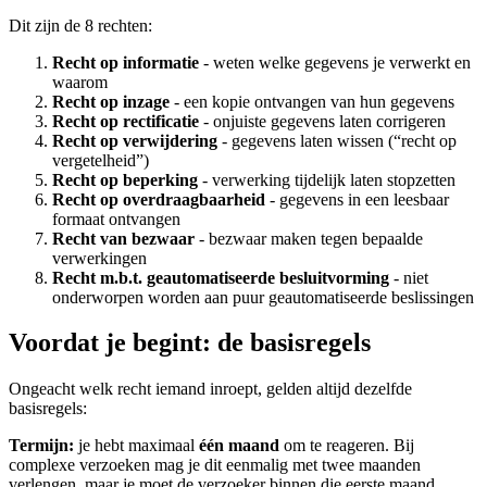
Dit zijn de 8 rechten:
Recht op informatie
- weten welke gegevens je verwerkt en
waarom
Recht op inzage
- een kopie ontvangen van hun gegevens
Recht op rectificatie
- onjuiste gegevens laten corrigeren
Recht op verwijdering
- gegevens laten wissen (“recht op
vergetelheid”)
Recht op beperking
- verwerking tijdelijk laten stopzetten
Recht op overdraagbaarheid
- gegevens in een leesbaar
formaat ontvangen
Recht van bezwaar
- bezwaar maken tegen bepaalde
verwerkingen
Recht m.b.t. geautomatiseerde besluitvorming
- niet
onderworpen worden aan puur geautomatiseerde beslissingen
Voordat je begint: de basisregels
Ongeacht welk recht iemand inroept, gelden altijd dezelfde
basisregels:
Termijn:
je hebt maximaal
één maand
om te reageren. Bij
complexe verzoeken mag je dit eenmalig met twee maanden
verlengen, maar je moet de verzoeker binnen die eerste maand