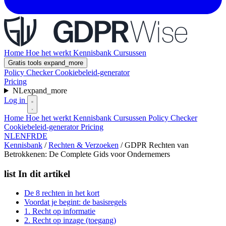
Home
Hoe het werkt
Kennisbank
Cursussen
Gratis tools
expand_more
Policy Checker
Cookiebeleid-generator
Pricing
NL
expand_more
Log in
Home
Hoe het werkt
Kennisbank
Cursussen
Policy Checker
Cookiebeleid-generator
Pricing
NL
EN
FR
DE
Kennisbank
/
Rechten & Verzoeken
/
GDPR Rechten van
Betrokkenen: De Complete Gids voor Ondernemers
list
In dit artikel
De 8 rechten in het kort
Voordat je begint: de basisregels
1. Recht op informatie
2. Recht op inzage (toegang)