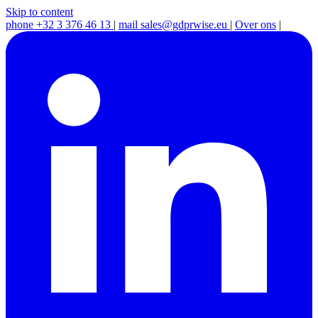
Skip to content
phone
+32 3 376 46 13
|
mail
sales@gdprwise.eu
|
Over ons
|