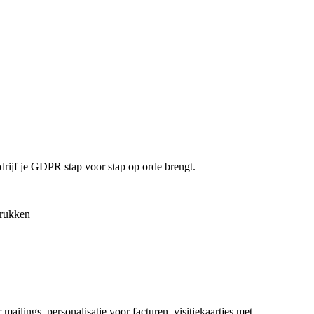
drijf je GDPR stap voor stap op orde brengt.
drukken
ailings, personalisatie voor facturen, visitiekaartjes met