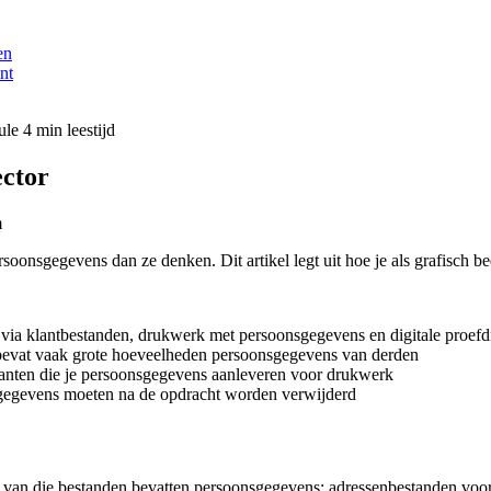
en
nt
ule
4 min leestijd
ector
m
oonsgegevens dan ze denken. Dit artikel legt uit hoe je als grafisch be
via klantbestanden, drukwerk met persoonsgegevens en digitale proef
 bevat vaak grote hoeveelheden persoonsgegevens van derden
anten die je persoonsgegevens aanleveren voor drukwerk
sgegevens moeten na de opdracht worden verwijderd
l van die bestanden bevatten persoonsgegevens: adressenbestanden voor m