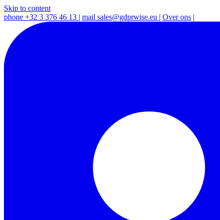
Skip to content
phone
+32 3 376 46 13
|
mail
sales@gdprwise.eu
|
Over ons
|