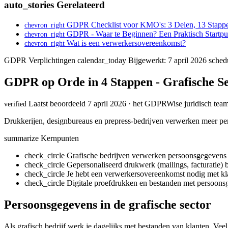
auto_stories
Gerelateerd
GDPR Checklist voor KMO's: 3 Delen, 13 Stapp
chevron_right
GDPR - Waar te Beginnen? Een Praktisch Startpu
chevron_right
Wat is een verwerkersovereenkomst?
chevron_right
GDPR Verplichtingen
calendar_today
Bijgewerkt: 7 april 2026
sched
GDPR op Orde in 4 Stappen - Grafische S
Laatst beoordeeld 7 april 2026 · het GDPRWise juridisch tea
verified
Drukkerijen, designbureaus en prepress-bedrijven verwerken meer pers
summarize
Kernpunten
check_circle
Grafische bedrijven verwerken persoonsgegevens 
check_circle
Gepersonaliseerd drukwerk (mailings, facturatie)
check_circle
Je hebt een verwerkersovereenkomst nodig met kl
check_circle
Digitale proefdrukken en bestanden met persoon
Persoonsgegevens in de grafische sector
Als grafisch bedrijf werk je dagelijks met bestanden van klanten. Vee