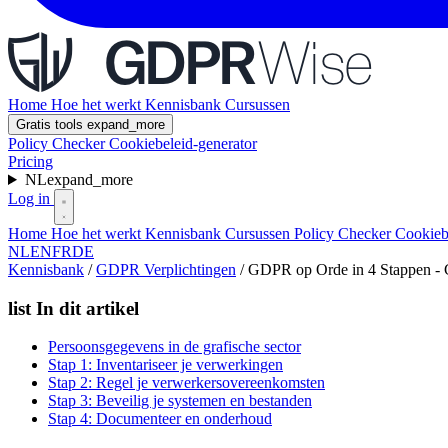
Home
Hoe het werkt
Kennisbank
Cursussen
Gratis tools
expand_more
Policy Checker
Cookiebeleid-generator
Pricing
NL
expand_more
Log in
Home
Hoe het werkt
Kennisbank
Cursussen
Policy Checker
Cookieb
NL
EN
FR
DE
Kennisbank
/
GDPR Verplichtingen
/
GDPR op Orde in 4 Stappen - G
list
In dit artikel
Persoonsgegevens in de grafische sector
Stap 1: Inventariseer je verwerkingen
Stap 2: Regel je verwerkersovereenkomsten
Stap 3: Beveilig je systemen en bestanden
Stap 4: Documenteer en onderhoud