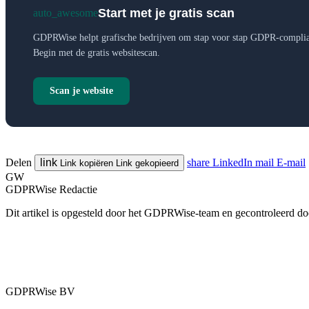
Start met je gratis scan
auto_awesome
GDPRWise helpt grafische bedrijven om stap voor stap GDPR-complia
Begin met de gratis websitescan.
Scan je website
Delen
link
share
LinkedIn
mail
E-mail
Link kopiëren
Link gekopieerd
GW
GDPRWise Redactie
Dit artikel is opgesteld door het GDPRWise-team en gecontroleerd door
GDPRWise BV