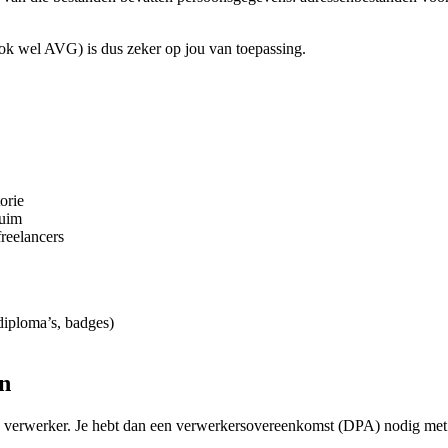
ok wel AVG) is dus zeker op jou van toepassing.
orie
zuim
freelancers
diploma’s, badges)
n
n verwerker. Je hebt dan een verwerkersovereenkomst (DPA) nodig met 