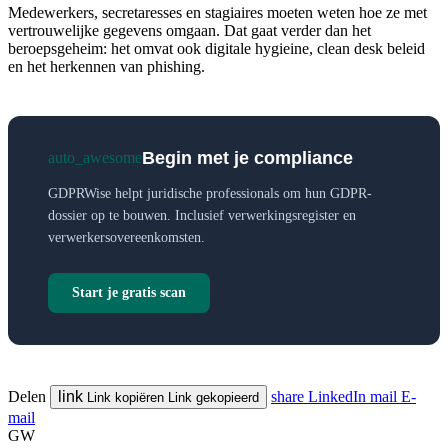
Medewerkers, secretaresses en stagiaires moeten weten hoe ze met
vertrouwelijke gegevens omgaan. Dat gaat verder dan het
beroepsgeheim: het omvat ook digitale hygieine, clean desk beleid
en het herkennen van phishing.
Begin met je compliance
auto_awesome
GDPRWise helpt juridische professionals om hun GDPR-
dossier op te bouwen. Inclusief verwerkingsregister en
verwerkersovereenkomsten.
Start je gratis scan
Delen
link
share
LinkedIn
mail
E-
Link kopiëren
Link gekopieerd
mail
GW