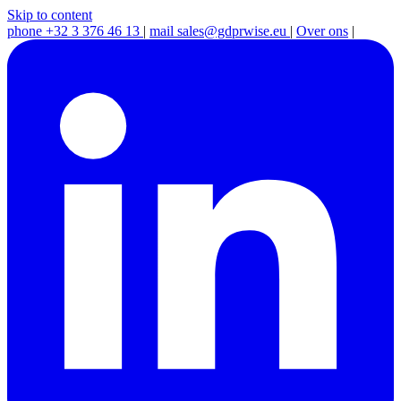
Skip to content
phone
+32 3 376 46 13
|
mail
sales@gdprwise.eu
|
Over ons
|