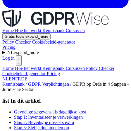
Home
Hoe het werkt
Kennisbank
Cursussen
Gratis tools
expand_more
Policy Checker
Cookiebeleid-generator
Pricing
NL
expand_more
Log in
Home
Hoe het werkt
Kennisbank
Cursussen
Policy Checker
Cookiebeleid-generator
Pricing
NL
EN
FR
DE
Kennisbank
/
GDPR Verplichtingen
/
GDPR op Orde in 4 Stappen -
Juridische Sector
list
In dit artikel
Gevoelige gegevens als dagelijkse kost
Stap 1: Inventariseer je verwerkingen
Stap 2: Beveilig je dossiers extra
Stap 3: Stel je documenten op