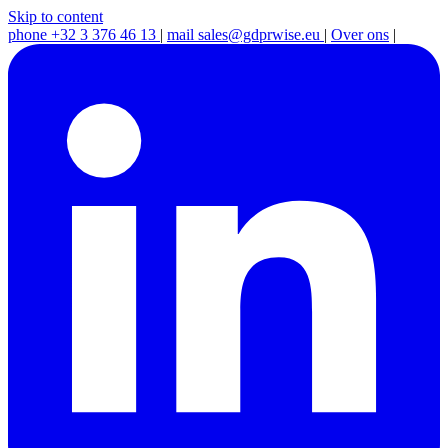
Skip to content
phone
+32 3 376 46 13
|
mail
sales@gdprwise.eu
|
Over ons
|