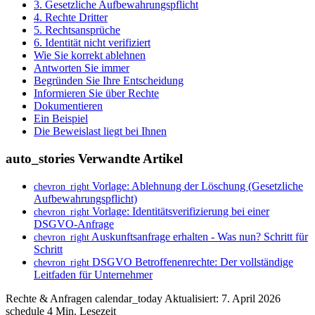
3. Gesetzliche Aufbewahrungspflicht
4. Rechte Dritter
5. Rechtsansprüche
6. Identität nicht verifiziert
Wie Sie korrekt ablehnen
Antworten Sie immer
Begründen Sie Ihre Entscheidung
Informieren Sie über Rechte
Dokumentieren
Ein Beispiel
Die Beweislast liegt bei Ihnen
auto_stories
Verwandte Artikel
Vorlage: Ablehnung der Löschung (Gesetzliche
chevron_right
Aufbewahrungspflicht)
Vorlage: Identitätsverifizierung bei einer
chevron_right
DSGVO-Anfrage
Auskunftsanfrage erhalten - Was nun? Schritt für
chevron_right
Schritt
DSGVO Betroffenenrechte: Der vollständige
chevron_right
Leitfaden für Unternehmer
Rechte & Anfragen
calendar_today
Aktualisiert: 7. April 2026
schedule
4 Min. Lesezeit