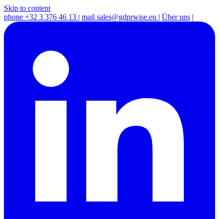
Skip to content
phone
+32 3 376 46 13
|
mail
sales@gdprwise.eu
|
Über uns
|