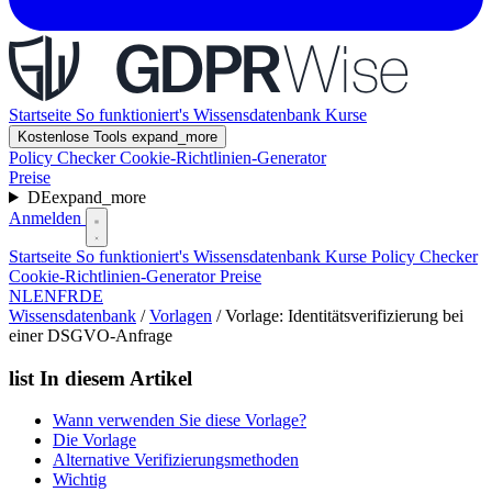
Startseite
So funktioniert's
Wissensdatenbank
Kurse
Kostenlose Tools
expand_more
Policy Checker
Cookie-Richtlinien-Generator
Preise
DE
expand_more
Anmelden
Startseite
So funktioniert's
Wissensdatenbank
Kurse
Policy Checker
Cookie-Richtlinien-Generator
Preise
NL
EN
FR
DE
Wissensdatenbank
/
Vorlagen
/
Vorlage: Identitätsverifizierung bei
einer DSGVO-Anfrage
list
In diesem Artikel
Wann verwenden Sie diese Vorlage?
Die Vorlage
Alternative Verifizierungsmethoden
Wichtig