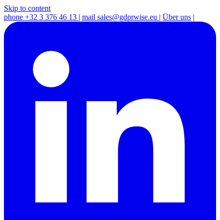
Skip to content
phone
+32 3 376 46 13
|
mail
sales@gdprwise.eu
|
Über uns
|