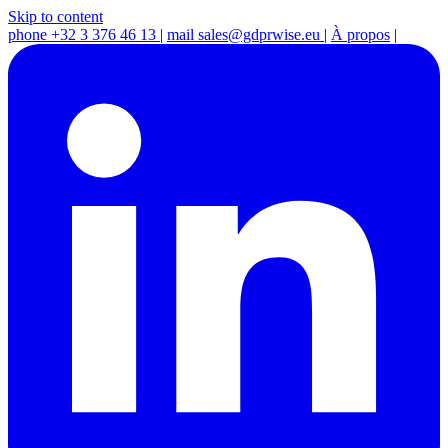
Skip to content
phone
+32 3 376 46 13
|
mail
sales@gdprwise.eu
|
À propos
|