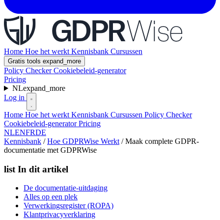
Home
Hoe het werkt
Kennisbank
Cursussen
Gratis tools
expand_more
Policy Checker
Cookiebeleid-generator
Pricing
NL
expand_more
Log in
Home
Hoe het werkt
Kennisbank
Cursussen
Policy Checker
Cookiebeleid-generator
Pricing
NL
EN
FR
DE
Kennisbank
/
Hoe GDPRWise Werkt
/
Maak complete GDPR-
documentatie met GDPRWise
list
In dit artikel
De documentatie-uitdaging
Alles op een plek
Verwerkingsregister (ROPA)
Klantprivacyverklaring