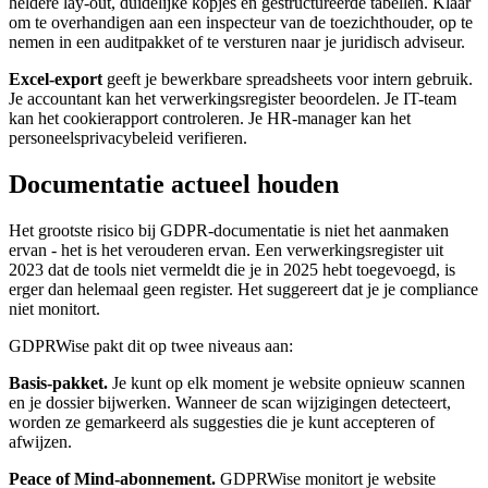
heldere lay-out, duidelijke kopjes en gestructureerde tabellen. Klaar
om te overhandigen aan een inspecteur van de toezichthouder, op te
nemen in een auditpakket of te versturen naar je juridisch adviseur.
Excel-export
geeft je bewerkbare spreadsheets voor intern gebruik.
Je accountant kan het verwerkingsregister beoordelen. Je IT-team
kan het cookierapport controleren. Je HR-manager kan het
personeelsprivacybeleid verifieren.
Documentatie actueel houden
Het grootste risico bij GDPR-documentatie is niet het aanmaken
ervan - het is het verouderen ervan. Een verwerkingsregister uit
2023 dat de tools niet vermeldt die je in 2025 hebt toegevoegd, is
erger dan helemaal geen register. Het suggereert dat je je compliance
niet monitort.
GDPRWise pakt dit op twee niveaus aan:
Basis-pakket.
Je kunt op elk moment je website opnieuw scannen
en je dossier bijwerken. Wanneer de scan wijzigingen detecteert,
worden ze gemarkeerd als suggesties die je kunt accepteren of
afwijzen.
Peace of Mind-abonnement.
GDPRWise monitort je website