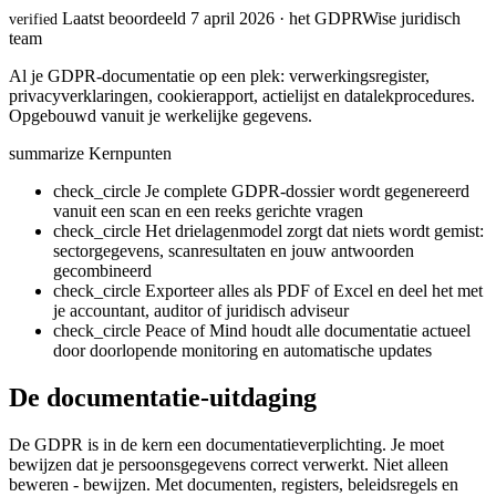
Laatst beoordeeld 7 april 2026 · het GDPRWise juridisch
verified
team
Al je GDPR-documentatie op een plek: verwerkingsregister,
privacyverklaringen, cookierapport, actielijst en datalekprocedures.
Opgebouwd vanuit je werkelijke gegevens.
summarize
Kernpunten
check_circle
Je complete GDPR-dossier wordt gegenereerd
vanuit een scan en een reeks gerichte vragen
check_circle
Het drielagenmodel zorgt dat niets wordt gemist:
sectorgegevens, scanresultaten en jouw antwoorden
gecombineerd
check_circle
Exporteer alles als PDF of Excel en deel het met
je accountant, auditor of juridisch adviseur
check_circle
Peace of Mind houdt alle documentatie actueel
door doorlopende monitoring en automatische updates
De documentatie-uitdaging
De GDPR is in de kern een documentatieverplichting. Je moet
bewijzen dat je persoonsgegevens correct verwerkt. Niet alleen
beweren - bewijzen. Met documenten, registers, beleidsregels en