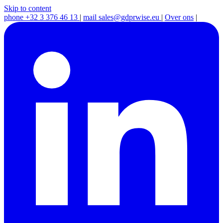
Skip to content
phone
+32 3 376 46 13
|
mail
sales@gdprwise.eu
|
Over ons
|