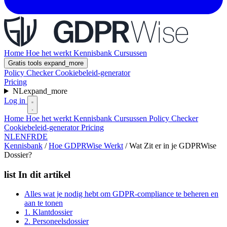
Home
Hoe het werkt
Kennisbank
Cursussen
Gratis tools
expand_more
Policy Checker
Cookiebeleid-generator
Pricing
NL
expand_more
Log in
Home
Hoe het werkt
Kennisbank
Cursussen
Policy Checker
Cookiebeleid-generator
Pricing
NL
EN
FR
DE
Kennisbank
/
Hoe GDPRWise Werkt
/
Wat Zit er in je GDPRWise
Dossier?
list
In dit artikel
Alles wat je nodig hebt om GDPR-compliance te beheren en
aan te tonen
1. Klantdossier
2. Personeelsdossier