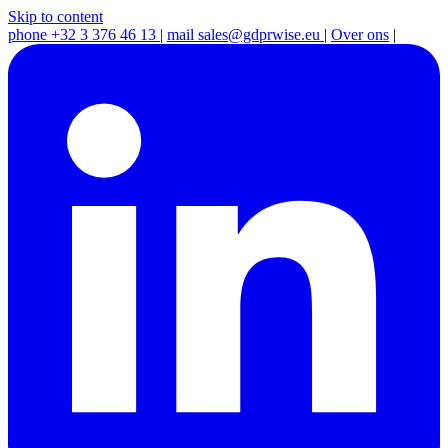
Skip to content
phone
+32 3 376 46 13
|
mail
sales@gdprwise.eu
|
Over ons
|