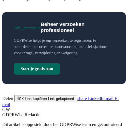
Beheer verzoeken
auto_awesome
professioneel
GDPRWise helpt je om verzoeken te registreren, te
beoordelen en correct te beantwoorden, inclusief sjablonen
voor inzage, verwijdering en weigering.
Start je gratis scan
Delen
link
share
LinkedIn
mail
E-
Link kopiëren
Link gekopieerd
mail
GW
GDPRWise Redactie
Dit artikel is opgesteld door het GDPRWise-team en gecontroleerd