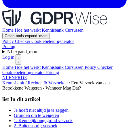
Home
Hoe het werkt
Kennisbank
Cursussen
Gratis tools
expand_more
Policy Checker
Cookiebeleid-generator
Pricing
NL
expand_more
Log in
Home
Hoe het werkt
Kennisbank
Cursussen
Policy Checker
Cookiebeleid-generator
Pricing
NL
EN
FR
DE
Kennisbank
/
Rechten & Verzoeken
/
Een Verzoek van een
Betrokkene Weigeren - Wanneer Mag Dat?
list
In dit artikel
Je hoeft niet altijd ja te zeggen
Gronden om te weigeren
1. Kennelijk ongegrond verzoek
2. Buitensporig verzoek