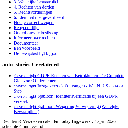
3. Wettelijke bewaarplicht
4. Rechten van derden
5. Rechtsvorderingen
6. Identiteit niet geverifieerd
Hoe je correct weigert
Reageer altijd
Onderbouw je beslissing
Informeer over rechten
Documenteer
Een voorbeeld
De bewijslast ligt bij jou
auto_stories
Gerelateerd
GDPR Rechten van Betrokkenen: De Complete
chevron_right
Gids voor Ondernemers
Inzageverzoek Ontvangen - Wat Nu? Stap voor
chevron_right
Stap
Sjabloon: Identiteitsverificatie bij een GDPR-
chevron_right
verzoek
Sjabloon: Weigering Verwijdering (Wettelijke
chevron_right
Bewaarplicht)
Rechten & Verzoeken
calendar_today
Bijgewerkt: 7 april 2026
schedule
4 min leestijd