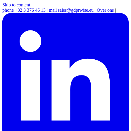
Skip to content
phone
+32 3 376 46 13
|
mail
sales@gdprwise.eu
|
Over ons
|